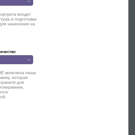
портрета входит
етушь и подготовка
для нанесения на
ичество
НЕ включена ниша
мику, которая
 граните для
токерамики,
ется
ой.