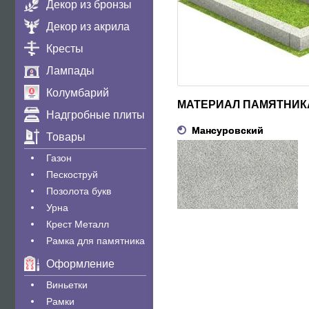
Декор из бронзы
Декор из акрила
Кресты
Лампады
Колумбарий
МАТЕРИАЛ ПАМЯТНИК
Надгробные плиты
Мансуровский
Товары
Газон
Пескоструй
Позолота букв
Урна
Крест Металл
Рамка для памятника
Оформление
Виньетки
Рамки