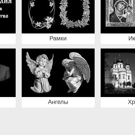
Рамки
И
Ангелы
Х