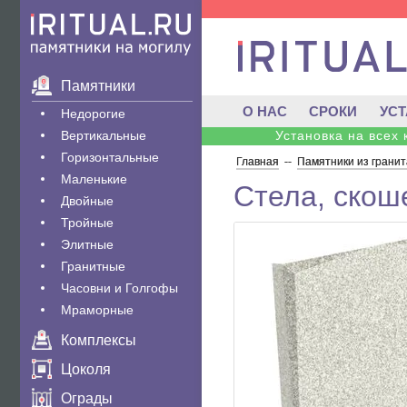
Памятники
О НАС
СРОКИ
УС
Недорогие
Вертикальные
Установка на всех
Горизонтальные
Главная
--
Памятники из гранит
Маленькие
Стела, скош
Двойные
Тройные
Элитные
Гранитные
Часовни и Голгофы
Мраморные
Комплексы
Цоколя
Ограды