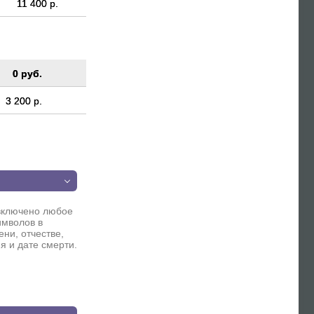
11 400 р.
0 руб.
3 200 р.
п
включено любое
имволов в
ни, отчестве,
я и дате смерти.
п