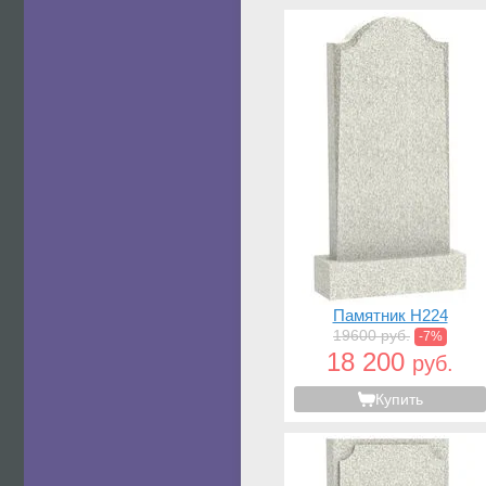
Памятник H224
19600 руб.
-7%
18 200
руб.
Купить