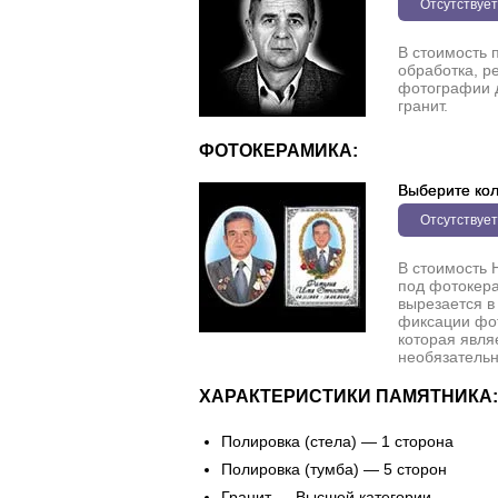
Отсутствует
В стоимость 
обработка, р
фотографии 
гранит.
ФОТОКЕРАМИКА:
Выберите кол
Отсутствует
В стоимость 
под фотокера
вырезается в
фиксации фо
которая явля
необязательн
ХАРАКТЕРИСТИКИ ПАМЯТНИКА:
Полировка (стела) — 1 сторона
Полировка (тумба) — 5 сторон
Гранит — Высшей категории