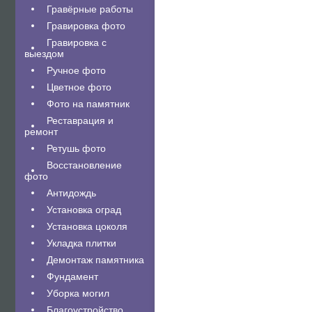
Гравëрные работы
Гравировка фото
Гравировка с
выездом
Ручное фото
Цветное фото
Фото на памятник
Реставрация и
ремонт
Ретушь фото
Восстановление
фото
Антидождь
Установка оград
Установка цоколя
Укладка плитки
Демонтаж памятника
Фундамент
Уборка могил
Благоустройство