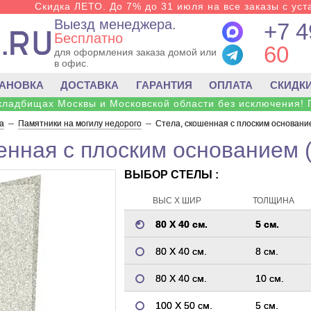
Скидка ЛЕТО. До 7% до 31 июля на все заказы с уста
Выезд менеджера.
+7 4
Бесплатно
60
для оформления заказа домой или
в офис.
ТАНОВКА
ДОСТАВКА
ГАРАНТИЯ
ОПЛАТА
СКИДК
 кладбищах Москвы и Московской области без исключения! 
а
--
Памятники на могилу недорого
--
Стела, скошенная с плоским основани
енная с плоским основанием 
ВЫБОР СТЕЛЫ :
ВЫС Х ШИР
ТОЛЩИНА
80 Х 40 см.
5 см.
80 Х 40 см.
8 см.
80 Х 40 см.
10 см.
100 Х 50 см.
5 см.