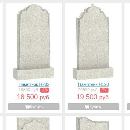
Памятник H292
Памятник H120
19860 руб.
20990 руб.
-7%
-7%
18 500
19 500
руб.
руб.
Купить
Купить