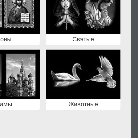
коны
Святые
рамы
Животные