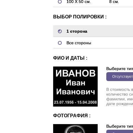
100 Х 50 см.
8 см.
ВЫБОР ПОЛИРОВКИ :
1 сторона
Все стороны
ФИО И ДАТЫ :
Выберите ти
Отсутствует
В стоимость 
количество с
фамилии, име
дате рождени
ФОТОГРАФИЯ :
Выберите ти