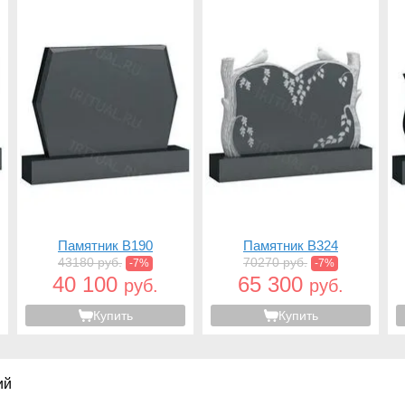
Памятник B190
Памятник B324
43180 руб.
70270 руб.
-7%
-7%
40 100
65 300
руб.
руб.
Купить
Купить
ий