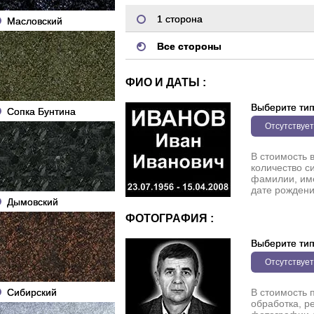
1 сторона
Масловский
Все стороны
ФИО И ДАТЫ :
Выберите ти
Сопка Бунтина
Отсутствует
В стоимость 
количество с
фамилии, име
дате рождени
Дымовский
ФОТОГРАФИЯ :
Выберите ти
Отсутствует
Сибирский
В стоимость 
обработка, р