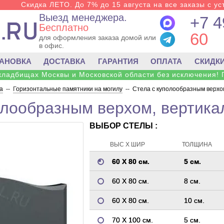
Скидка ЛЕТО. До 7% до 15 августа на все заказы с ус
Выезд менеджера.
+7 4
Бесплатно
60
для оформления заказа домой или
в офис.
ТАНОВКА
ДОСТАВКА
ГАРАНТИЯ
ОПЛАТА
СКИДК
 кладбищах Москвы и Московской области без исключения! 
а
--
Горизонтальные памятники на могилу
--
Стела с куполообразным верхом
олообразным верхом, вертика
ВЫБОР СТЕЛЫ :
ВЫС Х ШИР
ТОЛЩИНА
60 Х 80 см.
5 см.
60 Х 80 см.
8 см.
60 Х 80 см.
10 см.
70 Х 100 см.
5 см.