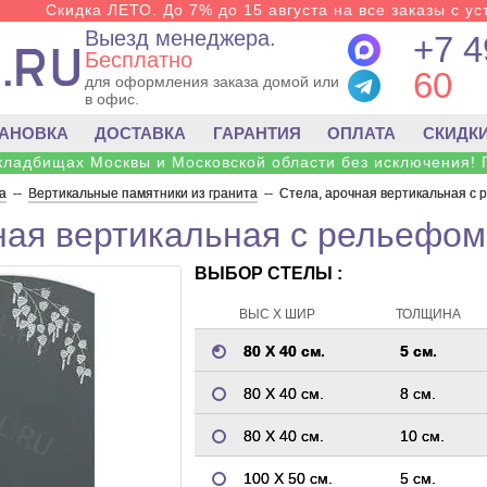
Скидка ЛЕТО. До 7% до 15 августа на все заказы с ус
Выезд менеджера.
+7 4
Бесплатно
60
для оформления заказа домой или
в офис.
ТАНОВКА
ДОСТАВКА
ГАРАНТИЯ
ОПЛАТА
СКИДК
 кладбищах Москвы и Московской области без исключения! 
а
--
Вертикальные памятники из гранита
--
Стела, арочная вертикальная с 
ная вертикальная с рельефом
ВЫБОР СТЕЛЫ :
ВЫС Х ШИР
ТОЛЩИНА
80 Х 40 см.
5 см.
80 Х 40 см.
8 см.
80 Х 40 см.
10 см.
100 Х 50 см.
5 см.