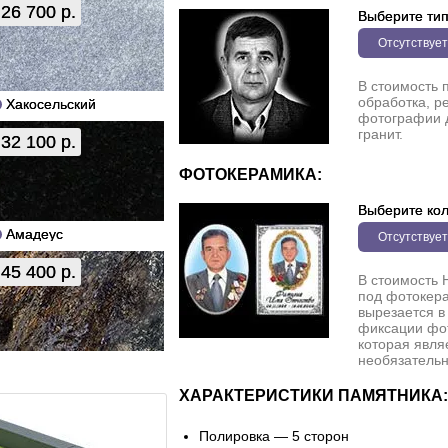
26 700 р.
Выберите ти
Отсутствует
В стоимость 
обработка, р
Хакосельский
фотографии 
гранит.
32 100 р.
ФОТОКЕРАМИКА:
Выберите кол
Амадеус
Отсутствует
45 400 р.
В стоимость 
под фотокера
вырезается в
фиксации фо
которая явля
необязательн
ХАРАКТЕРИСТИКИ ПАМЯТНИКА:
Полировка — 5 сторон