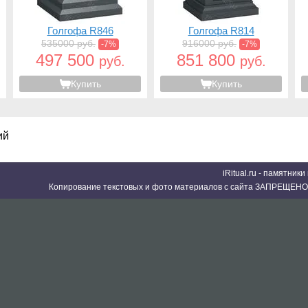
Голгофа R846
Голгофа R814
535000 руб.
916000 руб.
-7%
-7%
497 500
851 800
руб.
руб.
Купить
Купить
ий
iRitual.ru - памятник
Копирование текстовых и фото материалов с сайта ЗАПРЕЩЕНО 