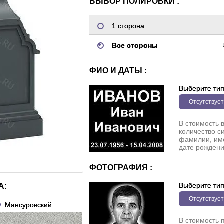
ВЫБОР ПОЛИРОВКИ :
1 сторона
Все стороны
ФИО И ДАТЫ :
Выберите ти
Отсутствует
В стоимость 
количество с
фамилии, име
дате рождени
ФОТОГРАФИЯ :
Выберите ти
А:
Отсутствует
Мансуровский
В стоимость 