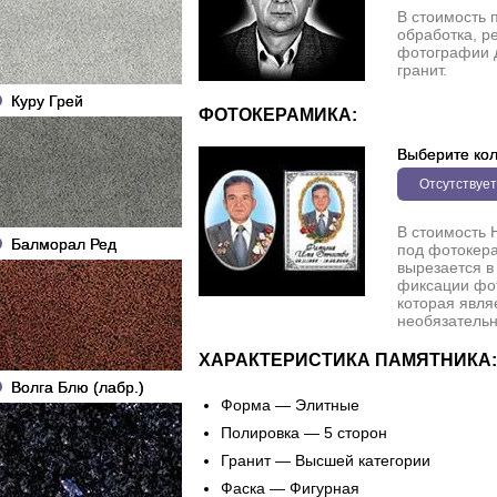
В стоимость 
обработка, р
фотографии 
гранит.
Куру Грей
ФОТОКЕРАМИКА:
Выберите кол
Отсутствует
В стоимость 
Балморал Ред
под фотокера
вырезается в
фиксации фо
которая явля
необязательн
ХАРАКТЕРИСТИКА ПАМЯТНИКА:
Волга Блю (лабр.)
Форма — Элитные
Полировка — 5 сторон
Гранит — Высшей категории
Фаска — Фигурная