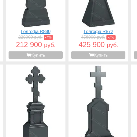
Голгофа R890
Голгофа R872
229000 руб.
458000 руб.
-7%
-7%
212 900
425 900
руб.
руб.
Купить
Купить