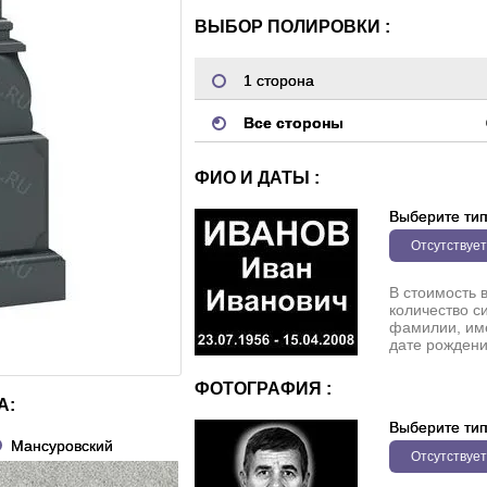
ВЫБОР ПОЛИРОВКИ :
1 сторона
Все стороны
ФИО И ДАТЫ :
Выберите ти
Отсутствует
В стоимость 
количество с
фамилии, име
дате рождени
ФОТОГРАФИЯ :
А:
Выберите ти
Мансуровский
Отсутствует