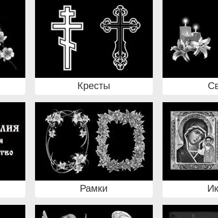
Кресты
С
Рамки
И