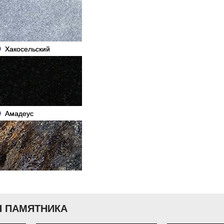
Хакосельский
Амадеус
 ПАМЯТНИКА