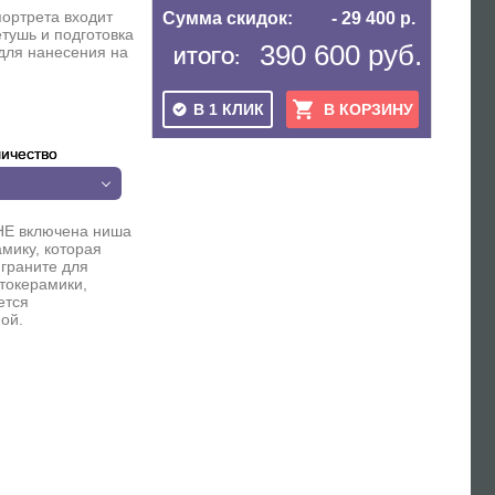
портрета входит
Сумма скидок:
- 29 400 р.
етушь и подготовка
390 600 руб.
для нанесения на
ИТОГО:
В 1 КЛИК
В КОРЗИНУ
ичество
НЕ включена ниша
мику, которая
 граните для
токерамики,
ется
ой.