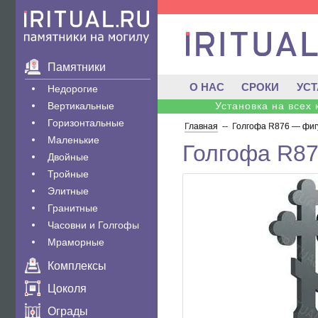
Памятники
О НАС
СРОКИ
УС
Недорогие
Вертикальные
Установка на всех
Горизонтальные
Главная
--
Голгофа R876 — фиг
Маленькие
Голгофа R87
Двойные
Тройные
Элитные
Гранитные
Часовни и Голгофы
Мраморные
Комплексы
Цоколя
Ограды