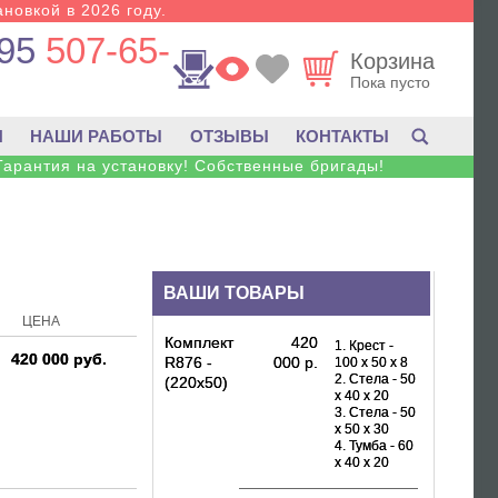
новкой в 2026 году.
95
507-65-
Корзина
Пока пусто
И
НАШИ РАБОТЫ
ОТЗЫВЫ
КОНТАКТЫ
Гарантия на установку! Собственные бригады!
ВАШИ ТОВАРЫ
ЦЕНА
Комплект
420
1. Крест -
420 000 руб.
R876 -
000 р.
100 х 50 х 8
2. Стела - 50
(220х50)
х 40 х 20
3. Стела - 50
х 50 х 30
4. Тумба - 60
х 40 х 20