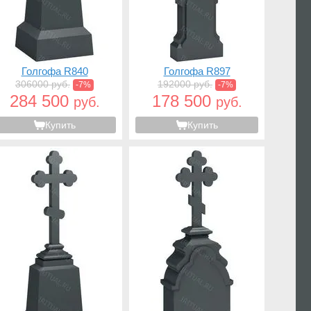
Голгофа R840
Голгофа R897
306000 руб.
192000 руб.
-7%
-7%
284 500
178 500
руб.
руб.
Купить
Купить