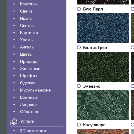
Крестики
Блю Перл
Свечи
Иконы
Святые
Картинки
Храмы
Ангелы
Балтик Грин
Цветы
Природа
Животные
Шрифты
Одежда
Змеевик
Мусульманские
Военные
Лицевое
Обратное
Услуги
Калугваара
3D памятники