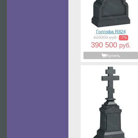
Голгофа R824
420000 руб.
-7%
390 500
руб.
Купить