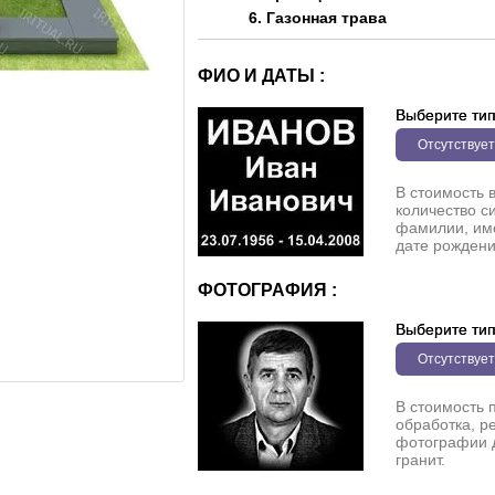
6. Газонная трава
ФИО И ДАТЫ :
Выберите ти
Отсутствует
В стоимость 
количество с
фамилии, име
дате рождени
ФОТОГРАФИЯ :
Выберите ти
Отсутствует
В стоимость 
обработка, р
фотографии 
гранит.