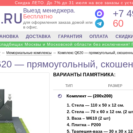
Скидка ЛЕТО. До 7% до 31 июля на все заказы с уста
Выезд менеджера.
+7 4
Бесплатно
60
для оформления заказа домой или
в офис.
ТАНОВКА
ДОСТАВКА
ГАРАНТИЯ
ОПЛАТА
СКИДК
 кладбищах Москвы и Московской области без исключения! 
у
--
Мемориальные комплексы
--
Комплекс Q620 — прямоугольный, скошенны
20 — прямоугольный, скошен
ВАРИАНТЫ ПАМЯТНИКА:
ТИП
РАЗМЕР
Комплект — (200х200)
1. Стела — 110 х 50 х 12 см.
2. Стела — 70 х 60 х 12 см. (2 ш
3. Ваза – W610 (2 шт)
4. Плитка – P200
5. Трапеция-ваза — 30 х 30 х 12