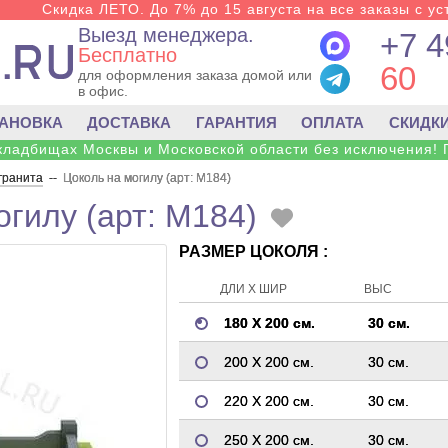
Скидка ЛЕТО. До 7% до 15 августа на все заказы с ус
Выезд менеджера.
+7 4
Бесплатно
60
для оформления заказа домой или
в офис.
ТАНОВКА
ДОСТАВКА
ГАРАНТИЯ
ОПЛАТА
СКИДК
 кладбищах Москвы и Московской области без исключения! 
 гранита
--
Цоколь на могилу (арт: M184)
огилу (арт: M184)
РАЗМЕР ЦОКОЛЯ :
ДЛИ Х ШИР
ВЫС
180 Х 200 см.
30 см.
200 Х 200 см.
30 см.
220 Х 200 см.
30 см.
250 Х 200 см.
30 см.