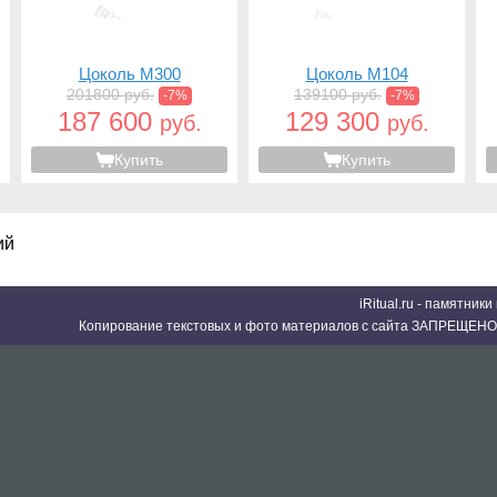
Цоколь M300
Цоколь M104
201800 руб.
139100 руб.
-7%
-7%
187 600
129 300
руб.
руб.
Купить
Купить
ий
iRitual.ru - памятник
Копирование текстовых и фото материалов с сайта ЗАПРЕЩЕНО 