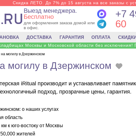
Скидка ЛЕТО. До 7% до 15 августа на все заказы с ус
Выезд менеджера.
+7 4
Бесплатно
60
для оформления заказа домой или
в офис.
ТАНОВКА
ДОСТАВКА
ГАРАНТИЯ
ОПЛАТА
СКИДК
 кладбищах Москвы и Московской области без исключения! 
 на могилу в Дзержинском
а могилу в Дзержинском
ерская iRitual производит и устанавливает памятни
Технологичный подход, прозрачные цены, гарантия.
жинском: о наших услугах
я область
 км к юго-востоку от Москвы
50,000 жителей