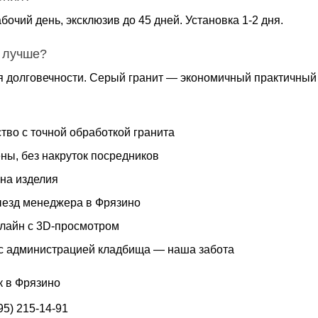
бочий день, эксклюзив до 45 дней. Установка 1-2 дня.
 лучше?
я долговечности. Серый гранит — экономичный практичный 
тво с точной обработкой гранита
ны, без накруток посредников
 на изделия
езд менеджера в Фрязино
нлайн с 3D-просмотром
с администрацией кладбища — наша забота
к в Фрязино
95) 215-14-91