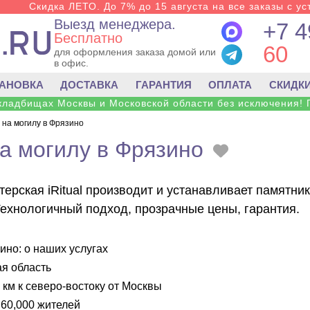
Скидка ЛЕТО. До 7% до 15 августа на все заказы с ус
Выезд менеджера.
+7 4
Бесплатно
60
для оформления заказа домой или
в офис.
ТАНОВКА
ДОСТАВКА
ГАРАНТИЯ
ОПЛАТА
СКИДК
 кладбищах Москвы и Московской области без исключения! 
 на могилу в Фрязино
а могилу в Фрязино
ерская iRitual производит и устанавливает памятни
Технологичный подход, прозрачные цены, гарантия.
ино: о наших услугах
я область
 км к северо-востоку от Москвы
60,000 жителей