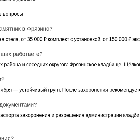
е вопросы
памятник в Фрязино?
ая стела, от 35 000 ₽ комплект с установкой, от 150 000 ₽ 
ищах работаете?
х района и соседних округов: Фрязинское кладбище, Щёлко
и?
тября — устойчивый грунт. После захоронения рекомендуетс
 документами?
аспорта захоронения и разрешения администрации кладби
ения?