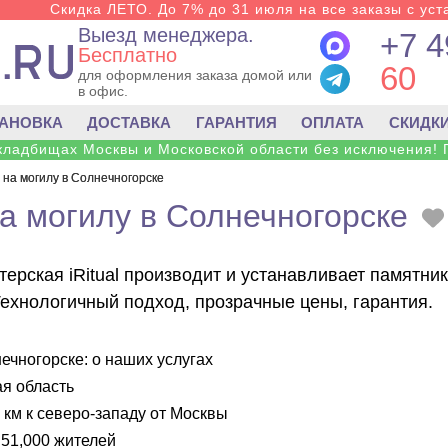
Скидка ЛЕТО. До 7% до 31 июля на все заказы с уста
Выезд менеджера.
+7 4
Бесплатно
60
для оформления заказа домой или
в офис.
ТАНОВКА
ДОСТАВКА
ГАРАНТИЯ
ОПЛАТА
СКИДК
 кладбищах Москвы и Московской области без исключения! 
 на могилу в Солнечногорске
а могилу в Солнечногорске
ерская iRitual производит и устанавливает памятни
Технологичный подход, прозрачные цены, гарантия.
ечногорске: о наших услугах
я область
 км к северо-западу от Москвы
51,000 жителей