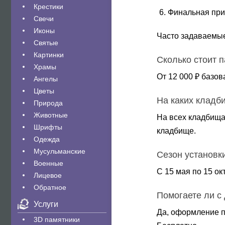
Крестики
Финальная при
Свечи
Иконы
Часто задаваемы
Святые
Картинки
Сколько стоит 
Храмы
От 12 000 ₽ базов
Ангелы
Цветы
На каких кладб
Природа
Животные
На всех кладбища
Шрифты
кладбище.
Одежда
Мусульманские
Сезон установк
Военные
С 15 мая по 15 ок
Лицевое
Обратное
Помогаете ли с
Услуги
Да, оформление п
3D памятники