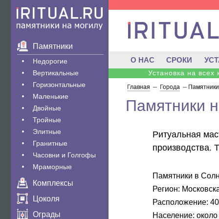
Памятники
О НАС
СРОКИ
УС
Недорогие
Вертикальные
Установка на всех
Горизонтальные
Главная
--
Города
--
Памятники
Маленькие
Памятники н
Двойные
Тройные
Элитные
Ритуальная маст
Гранитные
производства. 
Часовни и Голгофы
Мраморные
Памятники в Солн
Комплексы
Регион:
Московска
Цоколя
Расположение:
40
Ограды
Население:
около 