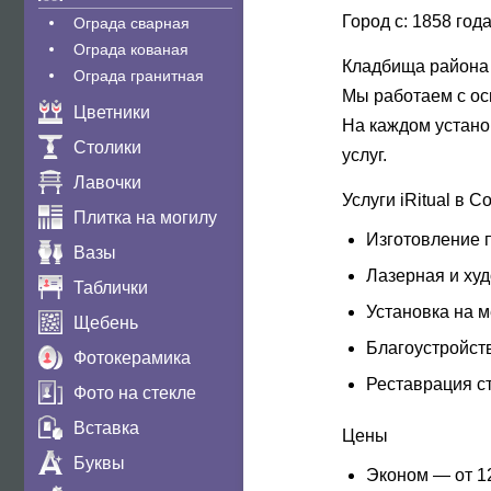
Город с:
1858 год
Ограда сварная
Ограда кованая
Кладбища района
Ограда гранитная
Мы работаем с ос
Цветники
На каждом устано
Столики
услуг.
Лавочки
Услуги iRitual в 
Плитка на могилу
Изготовление 
Вазы
Лазерная и худ
Таблички
Установка на 
Щебень
Благоустройств
Фотокерамика
Реставрация с
Фото на стекле
Вставка
Цены
Буквы
Эконом
— от 12