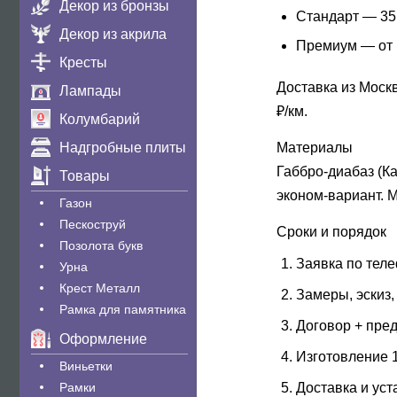
Декор из бронзы
Стандарт
— 35 
Декор из акрила
Премиум
— от 
Кресты
Доставка из Москв
Лампады
₽/км.
Колумбарий
Надгробные плиты
Материалы
Габбро-диабаз (К
Товары
эконом-вариант. 
Газон
Пескоструй
Сроки и порядок
Позолота букв
Заявка по тел
Урна
Крест Металл
Замеры, эскиз,
Рамка для памятника
Договор + пре
Оформление
Изготовление 1
Виньетки
Рамки
Доставка и уст