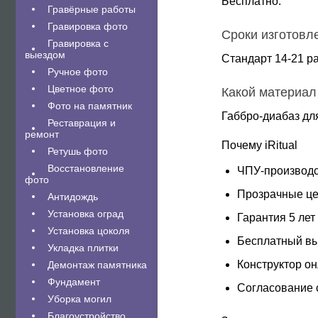
Бесплатно.
Гравëрные работы
Гравировка фото
Сроки изготовл
Гравировка с
выездом
Стандарт 14-21 ра
Ручное фото
Цветное фото
Какой материал
Фото на памятник
Габбро-диабаз дл
Реставрация и
ремонт
Почему iRitual
Ретушь фото
Восстановление
ЧПУ-производс
фото
Прозрачные це
Антидождь
Установка оград
Гарантия 5 лет
Установка цоколя
Бесплатный вы
Укладка плитки
Конструктор о
Демонтаж памятника
Фундамент
Согласование 
Уборка могил
Благоустройство