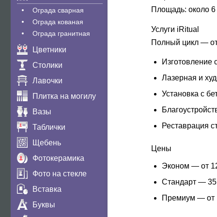
Площадь:
около 6
Ограда сварная
Ограда кованая
Услуги iRitual
Ограда гранитная
Полный цикл — от
Цветники
Изготовление с
Столики
Лазерная и ху
Лавочки
Установка с бе
Плитка на могилу
Благоустройств
Вазы
Реставрация с
Таблички
Щебень
Цены
Фотокерамика
Эконом
— от 12
Фото на стекле
Стандарт
— 35 
Вставка
Премиум
— от 
Буквы