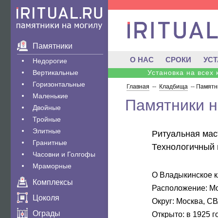
Памятники
О НАС
СРОКИ
УС
Недорогие
Вертикальные
Установка на всех
Горизонтальные
Главная
--
Кладбища
--
Памятн
Маленькие
Памятники 
Двойные
Тройные
Элитные
Ритуальная мас
Гранитные
Технологичный 
Часовни и Голгофы
Мраморные
О Владыкинское 
Комплексы
Расположение:
Мо
Цоколя
Округ:
Москва, С
Ограды
Открыто:
в 1925 г