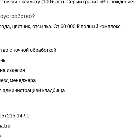
стойкий к климату (100+ лет). Серый гранит «Возрождение»
гоустройство?
рада, цветник, отсыпка. От 60 000 ₽ полный комплекс.
тво с точной обработкой
ены
 на изделия
ыезд менеджера
с администрацией кладбища
95) 215-14-91
ual.ru
а