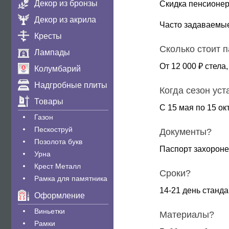
Декор из бронзы
Скидка пенсионер
Декор из акрила
Часто задаваемы
Кресты
Сколько стоит 
Лампады
От 12 000 ₽ стела,
Колумбарий
Надгробные плиты
Когда сезон уст
Товары
С 15 мая по 15 ок
Газон
Пескоструй
Документы?
Позолота букв
Паспорт захороне
Урна
Крест Металл
Сроки?
Рамка для памятника
14-21 день станда
Оформление
Виньетки
Материалы?
Рамки