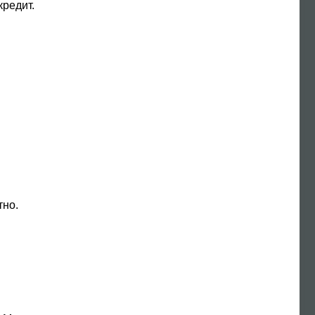
редит.
тно.