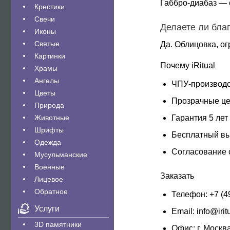
Габбро-диабаз — 
Крестики
Свечи
Делаете ли бла
Иконы
Святые
Да. Облицовка, ог
Картинки
Почему iRitual
Храмы
Ангелы
ЧПУ-производс
Цветы
Прозрачные ц
Природа
Животные
Гарантия 5 лет
Шрифты
Бесплатный в
Одежда
Согласование 
Мусульманские
Военные
Заказать
Лицевое
Обратное
Телефон:
+7 (4
Услуги
Email: info@irit
3D памятники
Офис: г. Москв