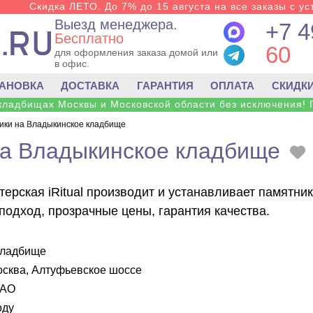
Скидка ЛЕТО. До 7% до 15 августа на все заказы с ус
Выезд менеджера.
+7 4
Бесплатно
60
для оформления заказа домой или
в офис.
ТАНОВКА
ДОСТАВКА
ГАРАНТИЯ
ОПЛАТА
СКИДК
 кладбищах Москвы и Московской области без исключения! 
ики на Владыкинское кладбище
на Владыкинское кладбище
терская iRitual производит и устанавливает памятн
подход, прозрачные цены, гарантия качества.
кладбище
сква, Алтуфьевское шоссе
ВАО
оду