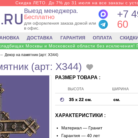
Скидка ЛЕТО. До 7% до 31 июля на все заказы с уста
Выезд менеджера.
+7 4
Бесплатно
60
для оформления заказа домой или
в офис.
ТАНОВКА
ДОСТАВКА
ГАРАНТИЯ
ОПЛАТА
СКИДК
 кладбищах Москвы и Московской области без исключения! 
--
Декор на памятник (арт: X344)
ятник (арт: X344)
РАЗМЕР ТОВАРА :
ВЫСОТА
ШИРИНА
35 х 22 см.
см.
ХАРАКТЕРИСТИКИ :
Материал —
Гранит
Гарантия — 40 лет