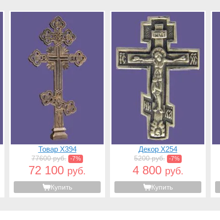
Товар X394
Декор X254
77600 руб.
5200 руб.
-7%
-7%
72 100
4 800
руб.
руб.
Купить
Купить