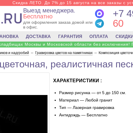
Скидка ЛЕТО. До 7% до 15 августа на все заказы с ус
Выезд менеджера.
+7 4
Бесплатно
60
для оформления заказа домой или
в офис.
ТАНОВКА
ДОСТАВКА
ГАРАНТИЯ
ОПЛАТА
СКИДК
 кладбищах Москвы и Московской области без исключения! 
ков и надгробий
--
Гравировка цветов на памятниках
--
Композиция цветочн
цветочная, реалистичная пес
ХАРАКТЕРИСТИКИ :
Размер рисунка — от 5 до 150 см.
Материал — Любой гранит
Тип — Лазерная гравировка
Антидождь — Бесплатно