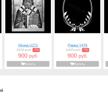
Икона U271
Рамка Y476
1000 руб.
1000 руб.
-7%
-7%
900
900
руб.
руб.
Купить
Купить
ий