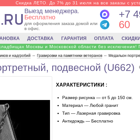
Скидка ЛЕТО. До 7% до 31 июля на все заказы с уста
Выезд менеджера.
+7 4
Бесплатно
60
для оформления заказа домой или
в офис.
ТАНОВКА
ДОСТАВКА
ГАРАНТИЯ
ОПЛАТА
СКИДК
 кладбищах Москвы и Московской области без исключения! 
ков и надгробий
--
Гравировки на памятники ветеранов
--
Медальон портре
ртретный, подвесной (U662)
ХАРАКТЕРИСТИКИ :
Размер рисунка — от 5 до 150 см.
Материал — Любой гранит
Тип — Лазерная гравировка
Антидождь — Бесплатно