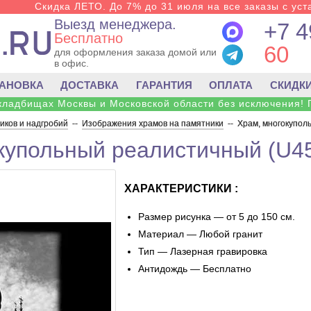
Скидка ЛЕТО. До 7% до 31 июля на все заказы с уста
Выезд менеджера.
+7 4
Бесплатно
60
для оформления заказа домой или
в офис.
ТАНОВКА
ДОСТАВКА
ГАРАНТИЯ
ОПЛАТА
СКИДК
 кладбищах Москвы и Московской области без исключения! 
ков и надгробий
--
Изображения храмов на памятники
--
Храм, многокупол
купольный реалистичный (U4
ХАРАКТЕРИСТИКИ :
Размер рисунка — от 5 до 150 см.
Материал — Любой гранит
Тип — Лазерная гравировка
Антидождь — Бесплатно