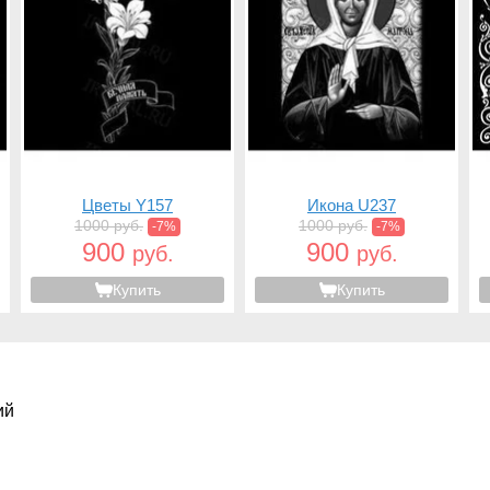
Цветы Y157
Икона U237
1000 руб.
1000 руб.
-7%
-7%
900
900
руб.
руб.
Купить
Купить
ий