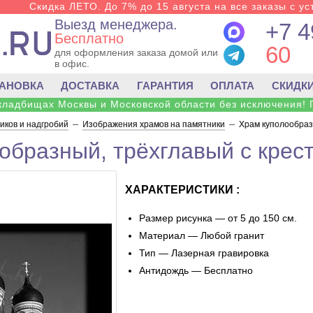
Скидка ЛЕТО. До 7% до 15 августа на все заказы с ус
Выезд менеджера.
+7 4
Бесплатно
60
для оформления заказа домой или
в офис.
ТАНОВКА
ДОСТАВКА
ГАРАНТИЯ
ОПЛАТА
СКИДК
 кладбищах Москвы и Московской области без исключения! 
ков и надгробий
--
Изображения храмов на памятники
--
Храм куполообраз
образный, трёхглавый с крес
ХАРАКТЕРИСТИКИ :
Размер рисунка — от 5 до 150 см.
Материал — Любой гранит
Тип — Лазерная гравировка
Антидождь — Бесплатно