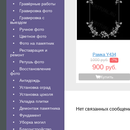
Гравëрные работы
Гравировка фото
Гравировка с
выездом
Ручное фото
Цветное фото
Фото на памятник
Реставрация и
Рамка Y434
ремонт
1000 руб.
-7%
Ретушь фото
900
руб.
Восстановление
фото
Купить
Антидождь
Установка оград
Установка цоколя
Укладка плитки
Демонтаж памятника
Нет связанных сообщен
Фундамент
Уборка могил
Благоустройство