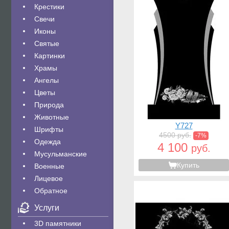
Крестики
Свечи
Иконы
Святые
Картинки
Храмы
Ангелы
Цветы
Природа
Животные
Y727
Шрифты
4500 руб.
-7%
Одежда
4 100
руб.
Мусульманские
Купить
Военные
Лицевое
Обратное
Услуги
3D памятники