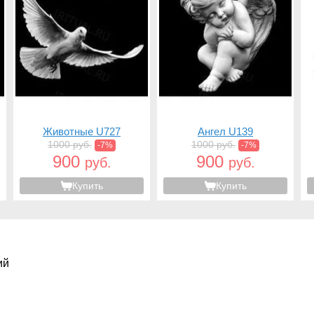
Животные U727
Ангел U139
1000 руб.
1000 руб.
-7%
-7%
900
900
руб.
руб.
Купить
Купить
ий