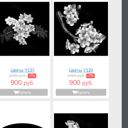
Цветы Y137
Цветы Y120
1000 руб.
1000 руб.
-7%
-7%
900
900
руб.
руб.
Купить
Купить