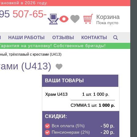
тановкой в 2026 году.
95
507-65-
Корзина
Пока пусто
И
НАШИ РАБОТЫ
ОТЗЫВЫ
КОНТАКТЫ
Гарантия на установку! Собственные бригады!
ный, трёхглавый с крестами (U413)
тами (U413)
ВАШИ ТОВАРЫ
Храм U413
1 шт.
1 000 р.
СУММА:
1 шт.
1 000 р.
СКИДКИ:
Вся оплата (5%)
- 50 р.
Пенсионерам (2%)
- 20 р.