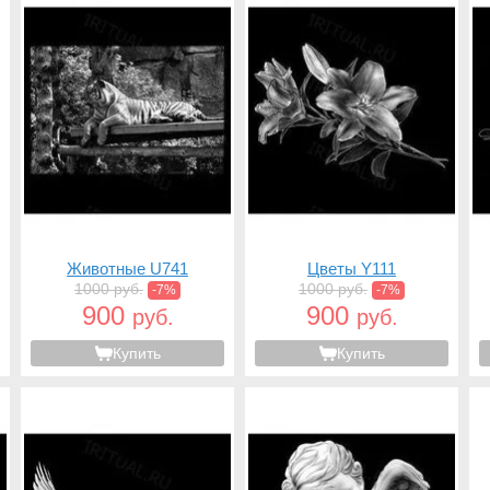
Животные U741
Цветы Y111
1000 руб.
1000 руб.
-7%
-7%
900
900
руб.
руб.
Купить
Купить