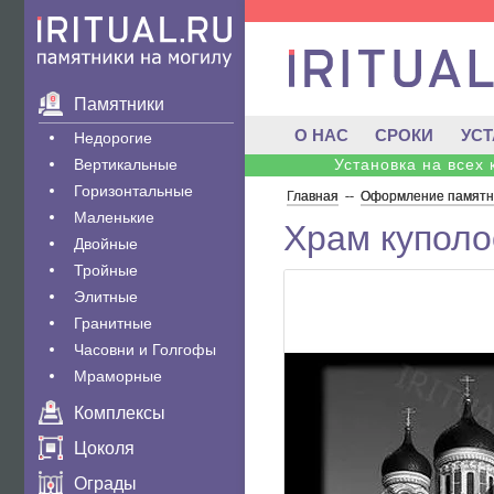
Памятники
О НАС
СРОКИ
УС
Недорогие
Вертикальные
Установка на всех
Горизонтальные
Главная
--
Оформление памятни
Маленькие
Храм куполо
Двойные
Тройные
Элитные
Гранитные
Часовни и Голгофы
Мраморные
Комплексы
Цоколя
Ограды