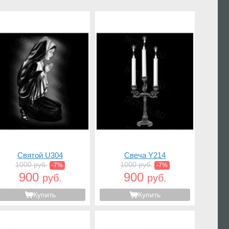
Святой U304
Свеча Y214
1000 руб.
1000 руб.
-7%
-7%
900
900
руб.
руб.
Купить
Купить