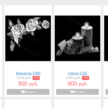
Виньетка Y365
Свеча Y231
1000 руб.
1000 руб.
-7%
-7%
900
900
руб.
руб.
Купить
Купить