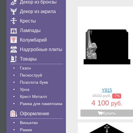
Декор из бронзы
Декор из акрила
Кресты
Лампады
Колумбарий
Надгробные плиты
Товары
Газон
Пескоструй
Позолота букв
Урна
Y815
4500 руб.
-7%
Крест Металл
4 100
руб.
Рамка для памятника
Купить
Оформление
Виньетки
Рамки