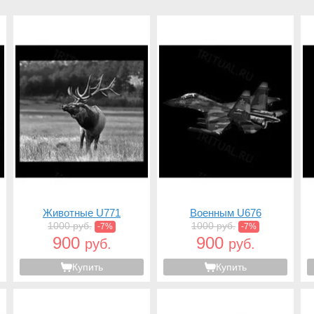
Животные U771
Военным U676
1000 руб.
1000 руб.
-7%
-7%
900
900
руб.
руб.
Купить
Купить