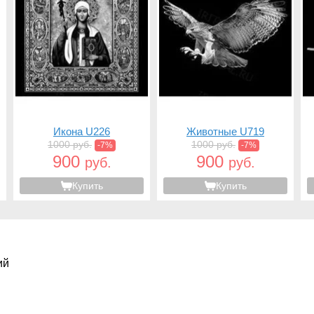
Икона U226
Животные U719
1000 руб.
1000 руб.
-7%
-7%
900
900
руб.
руб.
Купить
Купить
ий