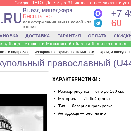
Скидка ЛЕТО. До 7% до 31 июля на все заказы с уста
Выезд менеджера.
+7 4
Бесплатно
60
для оформления заказа домой или
в офис.
ТАНОВКА
ДОСТАВКА
ГАРАНТИЯ
ОПЛАТА
СКИДК
 кладбищах Москвы и Московской области без исключения! 
ков и надгробий
--
Изображения храмов на памятники
--
Храм, многокупол
купольный православный (U4
ХАРАКТЕРИСТИКИ :
Размер рисунка — от 5 до 150 см.
Материал — Любой гранит
Тип — Лазерная гравировка
Антидождь — Бесплатно