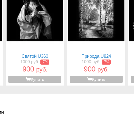
Святой U360
Природа U824
1000 руб.
1000 руб.
-7%
-7%
900
900
руб.
руб.
Купить
Купить
ий