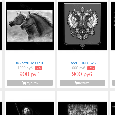
Животные U716
Военным U626
1000 руб.
1000 руб.
-7%
-7%
900
900
руб.
руб.
Купить
Купить