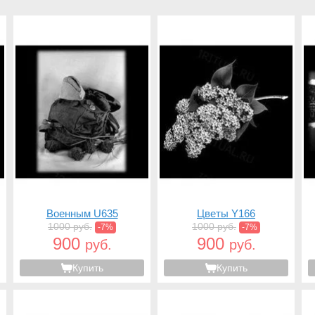
Военным U635
Цветы Y166
1000 руб.
1000 руб.
-7%
-7%
900
900
руб.
руб.
Купить
Купить