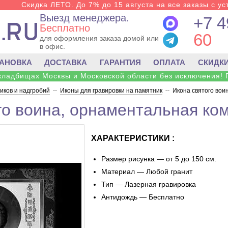
Скидка ЛЕТО. До 7% до 15 августа на все заказы с ус
Выезд менеджера.
+7 4
Бесплатно
60
для оформления заказа домой или
в офис.
ТАНОВКА
ДОСТАВКА
ГАРАНТИЯ
ОПЛАТА
СКИДК
 кладбищах Москвы и Московской области без исключения! 
ков и надгробий
--
Иконы для гравировки на памятник
--
Икона святого вои
го воина, орнаментальная ко
ХАРАКТЕРИСТИКИ :
Размер рисунка — от 5 до 150 см.
Материал — Любой гранит
Тип — Лазерная гравировка
Антидождь — Бесплатно