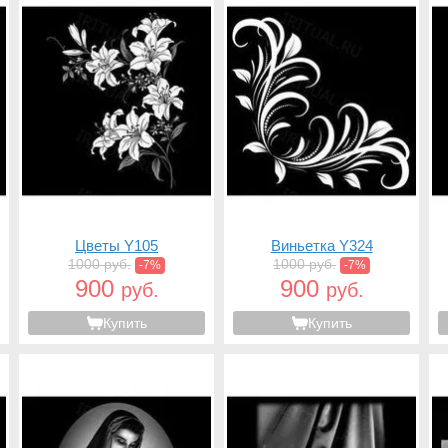
Цветы Y105
Виньетка Y324
1000 руб.
1000 руб.
-7%
-7%
900
900
руб.
руб.
Купить
Купить