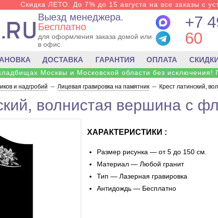
Скидка ЛЕТО. До 7% до 15 августа на все заказы с ус
Выезд менеджера.
+7 4
Бесплатно
60
для оформления заказа домой или
в офис.
ТАНОВКА
ДОСТАВКА
ГАРАНТИЯ
ОПЛАТА
СКИДК
 кладбищах Москвы и Московской области без исключения! 
ков и надгробий
--
Лицевая гравировка на памятник
--
Крест латинский, во
ский, волнистая вершина с ф
ХАРАКТЕРИСТИКИ :
Размер рисунка — от 5 до 150 см.
Материал — Любой гранит
Тип — Лазерная гравировка
Антидождь — Бесплатно