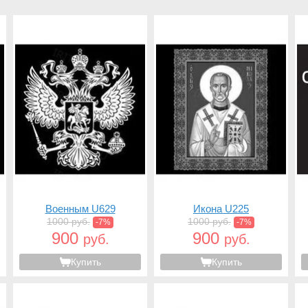
Военным U629
Икона U225
1000 руб.
1000 руб.
-7%
-7%
900
900
руб.
руб.
Купить
Купить