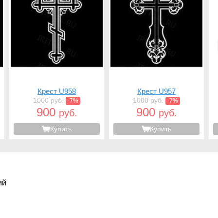
Крест U958
Крест U957
1000 руб.
1000 руб.
-7%
-7%
900
900
руб.
руб.
Купить
Купить
ий