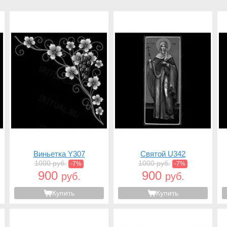
Виньетка Y307
Святой U342
1000 руб.
1000 руб.
-7%
-7%
900
900
руб.
руб.
Купить
Купить