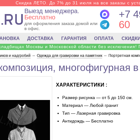
Скидка ЛЕТО. До 7% до 31 июля на все заказы с уста
Выезд менеджера.
+7 4
Бесплатно
60
для оформления заказа домой или
в офис.
ТАНОВКА
ДОСТАВКА
ГАРАНТИЯ
ОПЛАТА
СКИДК
 кладбищах Москвы и Московской области без исключения! 
ков и надгробий
--
Одежда для гравировки на памятник
--
Портретная комп
композиция, многофигурная в
ХАРАКТЕРИСТИКИ :
Размер рисунка — от 5 до 150 см.
Материал — Любой гранит
Тип — Лазерная гравировка
Антидождь — Бесплатно