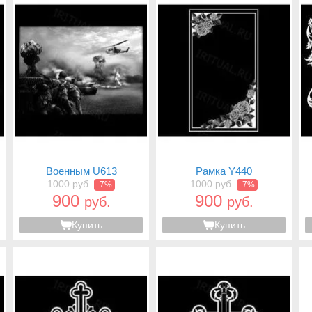
Военным U613
Рамка Y440
1000 руб.
1000 руб.
-7%
-7%
900
900
руб.
руб.
Купить
Купить