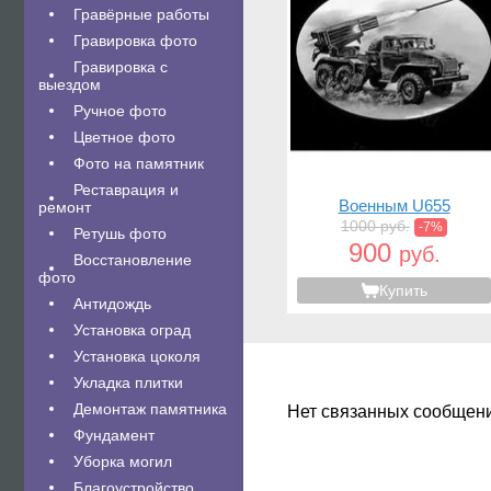
Гравëрные работы
Гравировка фото
Гравировка с
выездом
Ручное фото
Цветное фото
Фото на памятник
Реставрация и
Военным U655
ремонт
1000 руб.
-7%
Ретушь фото
900
руб.
Восстановление
фото
Купить
Антидождь
Установка оград
Установка цоколя
Укладка плитки
Демонтаж памятника
Нет связанных сообщен
Фундамент
Уборка могил
Благоустройство