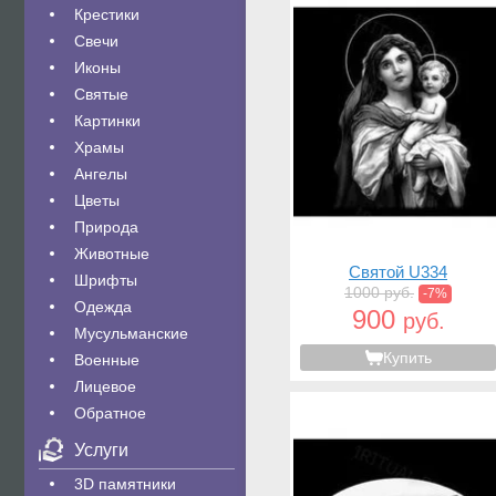
Крестики
Свечи
Иконы
Святые
Картинки
Храмы
Ангелы
Цветы
Природа
Животные
Святой U334
Шрифты
1000 руб.
-7%
Одежда
900
руб.
Мусульманские
Купить
Военные
Лицевое
Обратное
Услуги
3D памятники