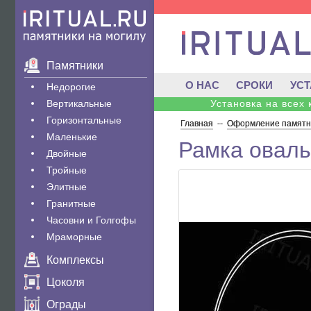
Памятники
О НАС
СРОКИ
УС
Недорогие
Вертикальные
Установка на всех
Горизонтальные
Главная
--
Оформление памятни
Маленькие
Рамка оваль
Двойные
Тройные
Элитные
Гранитные
Часовни и Голгофы
Мраморные
Комплексы
Цоколя
Ограды