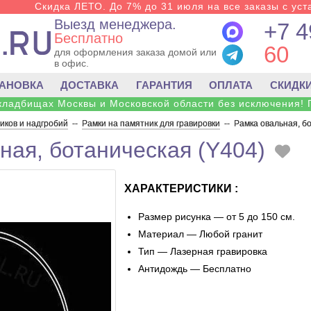
Скидка ЛЕТО. До 7% до 31 июля на все заказы с уста
Выезд менеджера.
+7 4
Бесплатно
60
для оформления заказа домой или
в офис.
ТАНОВКА
ДОСТАВКА
ГАРАНТИЯ
ОПЛАТА
СКИДК
 кладбищах Москвы и Московской области без исключения! 
ков и надгробий
--
Рамки на памятник для гравировки
--
Рамка овальная, б
ная, ботаническая (Y404)
ХАРАКТЕРИСТИКИ :
Размер рисунка — от 5 до 150 см.
Материал — Любой гранит
Тип — Лазерная гравировка
Антидождь — Бесплатно