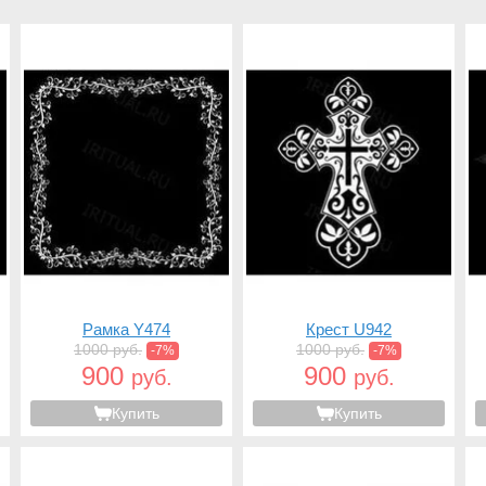
Рамка Y474
Крест U942
1000 руб.
1000 руб.
-7%
-7%
900
900
руб.
руб.
Купить
Купить