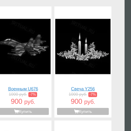
Военным U676
Свеча Y256
1000 руб.
1000 руб.
-7%
-7%
900
900
руб.
руб.
Купить
Купить