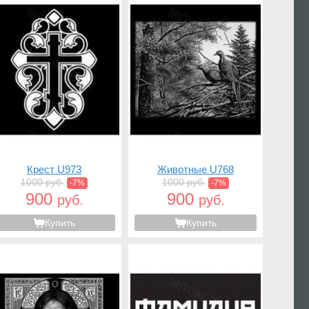
Крест U973
Животные U768
1000 руб.
1000 руб.
-7%
-7%
900
900
руб.
руб.
Купить
Купить