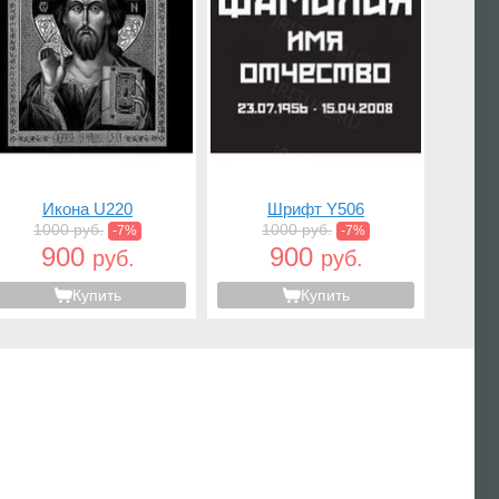
Икона U220
Шрифт Y506
1000 руб.
1000 руб.
-7%
-7%
900
900
руб.
руб.
Купить
Купить