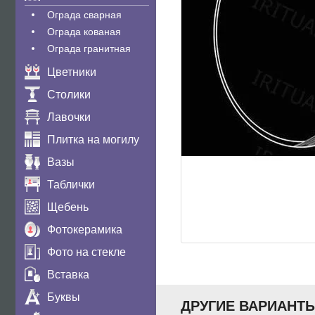
Ограда сварная
Ограда кованая
Ограда гранитная
Цветники
Столики
Лавочки
Плитка на могилу
Вазы
Таблички
Щебень
Фотокерамика
Фото на стекле
Вставка
Буквы
ДРУГИЕ ВАРИАНТ