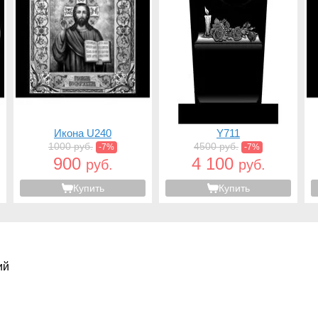
Икона U240
Y711
1000 руб.
4500 руб.
-7%
-7%
900
4 100
руб.
руб.
Купить
Купить
ий