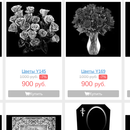
Цветы Y145
Цветы Y169
1000 руб.
1000 руб.
-7%
-7%
900
900
руб.
руб.
Купить
Купить