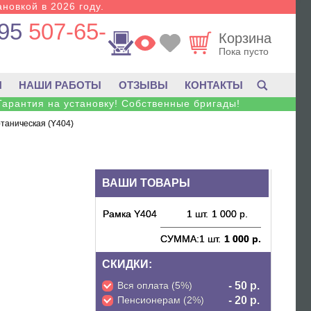
новкой в 2026 году.
95
507-65-
Корзина
Пока пусто
И
НАШИ РАБОТЫ
ОТЗЫВЫ
КОНТАКТЫ
Гарантия на установку! Собственные бригады!
отаническая (Y404)
ВАШИ ТОВАРЫ
Рамка Y404
1 шт.
1 000 р.
СУММА:
1 шт.
1 000 р.
СКИДКИ:
Вся оплата (5%)
- 50 р.
Пенсионерам (2%)
- 20 р.