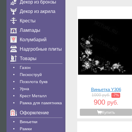
Декор из бронзы
Декор из акрила
Кресты
Лампады
Колумбарий
Надгробные плиты
Товары
Газон
Пескоструй
Позолота букв
Урна
Виньетка Y306
1000 руб.
-7%
Крест Металл
900
руб.
Рамка для памятника
Купить
Оформление
Виньетки
Рамки