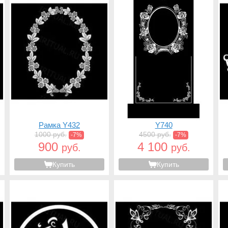
Рамка Y432
Y740
1000 руб.
4500 руб.
-7%
-7%
900
4 100
руб.
руб.
Купить
Купить