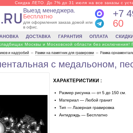
Скидка ЛЕТО. До 7% до 31 июля на все заказы с уста
Выезд менеджера.
+7 4
Бесплатно
60
для оформления заказа домой или
в офис.
ТАНОВКА
ДОСТАВКА
ГАРАНТИЯ
ОПЛАТА
СКИДК
 кладбищах Москвы и Московской области без исключения! 
ков и надгробий
--
Рамки на памятник для гравировки
--
Рамка орнаменталь
ентальная с медальоном, пес
ХАРАКТЕРИСТИКИ :
Размер рисунка — от 5 до 150 см.
Материал — Любой гранит
Тип — Лазерная гравировка
Антидождь — Бесплатно