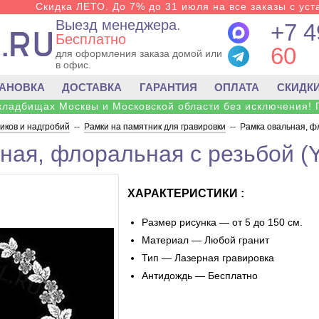
Скидка ЛЕТО. До 7% до 31 июля на все заказы с уста
Выезд менеджера.
+7 4
Бесплатно
60
для оформления заказа домой или
в офис.
ТАНОВКА
ДОСТАВКА
ГАРАНТИЯ
ОПЛАТА
СКИДК
 кладбищах Москвы и Московской области без исключения! 
ков и надгробий
--
Рамки на памятник для гравировки
--
Рамка овальная, ф
ная, флоральная с резьбой (
ХАРАКТЕРИСТИКИ :
Размер рисунка — от 5 до 150 см.
Материал — Любой гранит
Тип — Лазерная гравировка
Антидождь — Бесплатно