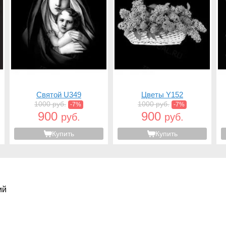
Святой U349
Цветы Y152
1000 руб.
1000 руб.
-7%
-7%
900
900
руб.
руб.
Купить
Купить
ий