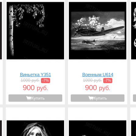
Виньетка Y351
Военным U614
1000 руб.
1000 руб.
-7%
-7%
900
900
руб.
руб.
Купить
Купить