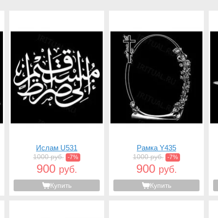
Ислам U531
Рамка Y435
1000 руб.
1000 руб.
-7%
-7%
900
900
руб.
руб.
Купить
Купить