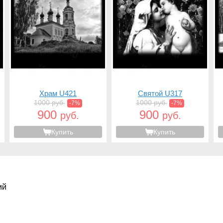
Храм U421
Святой U317
1000 руб.
1000 руб.
-7%
-7%
900
900
руб.
руб.
Купить
Купить
ий