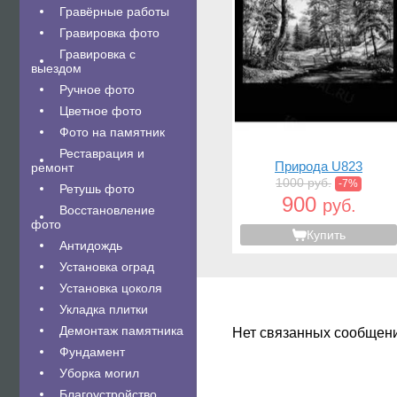
Гравëрные работы
Гравировка фото
Гравировка с
выездом
Ручное фото
Цветное фото
Фото на памятник
Реставрация и
Природа U823
ремонт
1000 руб.
-7%
Ретушь фото
900
руб.
Восстановление
фото
Купить
Антидождь
Установка оград
Установка цоколя
Укладка плитки
Демонтаж памятника
Нет связанных сообщен
Фундамент
Уборка могил
Благоустройство