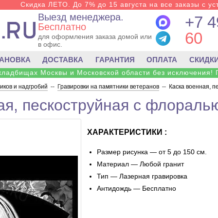
Скидка ЛЕТО. До 7% до 15 августа на все заказы с ус
Выезд менеджера.
+7 4
Бесплатно
60
для оформления заказа домой или
в офис.
ТАНОВКА
ДОСТАВКА
ГАРАНТИЯ
ОПЛАТА
СКИДК
 кладбищах Москвы и Московской области без исключения! 
ков и надгробий
--
Гравировки на памятники ветеранов
--
Каска военная, п
ая, пескоструйная с флораль
ХАРАКТЕРИСТИКИ :
Размер рисунка — от 5 до 150 см.
Материал — Любой гранит
Тип — Лазерная гравировка
Антидождь — Бесплатно