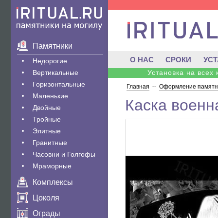
Памятники
О НАС
СРОКИ
УС
Недорогие
Вертикальные
Установка на всех
Горизонтальные
Главная
--
Оформление памятни
Маленькие
Каска военн
Двойные
Тройные
Элитные
Гранитные
Часовни и Голгофы
Мраморные
Комплексы
Цоколя
Ограды