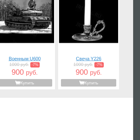
Военным U600
Свеча Y226
1000 руб.
1000 руб.
-7%
-7%
900
900
руб.
руб.
Купить
Купить