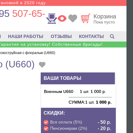
тановкой в 2026 году.
95
507-65-
Корзина
Пока пусто
И
НАШИ РАБОТЫ
ОТЗЫВЫ
КОНТАКТЫ
Гарантия на установку! Собственные бригады!
ескоструйная с флоралью (U660)
ю (U660)
ВАШИ ТОВАРЫ
Военным U660
1 шт.
1 000 р.
СУММА:
1 шт.
1 000 р.
СКИДКИ:
Вся оплата (5%)
- 50 р.
Пенсионерам (2%)
- 20 р.