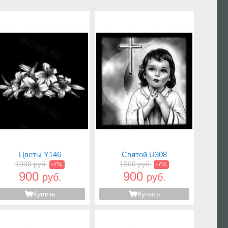
Цветы Y146
Святой U308
1000 руб.
1000 руб.
-7%
-7%
900
900
руб.
руб.
Купить
Купить