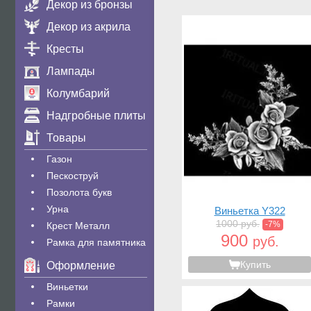
Декор из бронзы
Декор из акрила
Кресты
Лампады
Колумбарий
Надгробные плиты
Товары
Газон
Пескоструй
Позолота букв
Урна
Виньетка Y322
1000 руб.
-7%
Крест Металл
900
руб.
Рамка для памятника
Купить
Оформление
Виньетки
Рамки