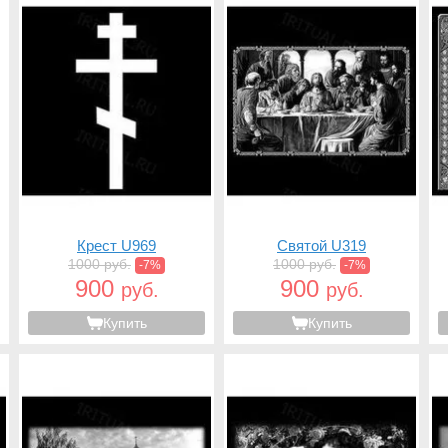
Крест U969
Святой U319
1000 руб.
1000 руб.
-7%
-7%
900
900
руб.
руб.
Купить
Купить