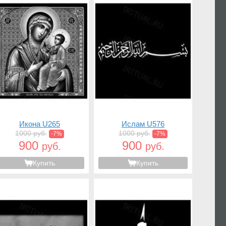
Икона U265
Ислам U576
1000 руб.
1000 руб.
-7%
-7%
900
900
руб.
руб.
Купить
Купить