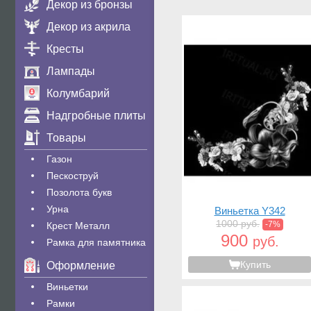
Декор из бронзы
Декор из акрила
Кресты
Лампады
Колумбарий
Надгробные плиты
Товары
Газон
Пескоструй
Позолота букв
Урна
Виньетка Y342
1000 руб.
-7%
Крест Металл
900
руб.
Рамка для памятника
Купить
Оформление
Виньетки
Рамки