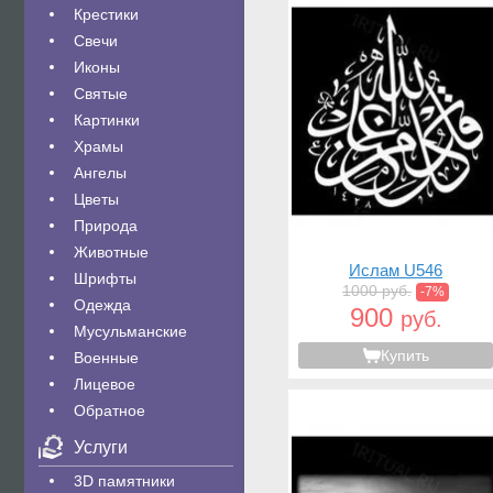
Крестики
Свечи
Иконы
Святые
Картинки
Храмы
Ангелы
Цветы
Природа
Животные
Ислам U546
Шрифты
1000 руб.
-7%
Одежда
900
руб.
Мусульманские
Купить
Военные
Лицевое
Обратное
Услуги
3D памятники