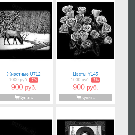
Животные U712
Цветы Y145
1000 руб.
1000 руб.
-7%
-7%
900
900
руб.
руб.
Купить
Купить