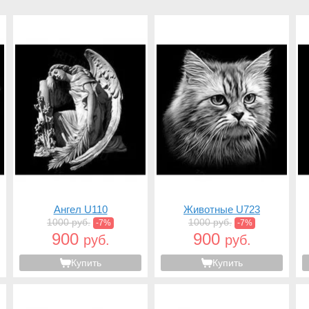
Ангел U110
Животные U723
1000 руб.
1000 руб.
-7%
-7%
900
900
руб.
руб.
Купить
Купить