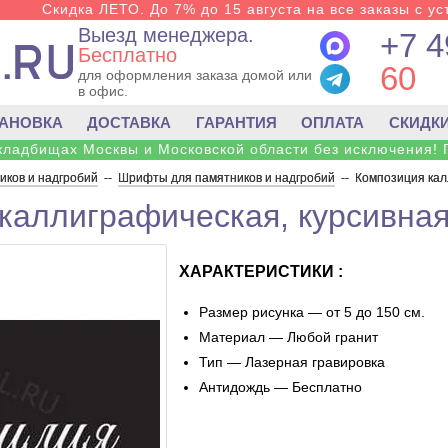
Скидка ЛЕТО. До 7% до 15 августа на все заказы с ус
Выезд менеджера.
+7 4
Бесплатно
60
для оформления заказа домой или
в офис.
ТАНОВКА
ДОСТАВКА
ГАРАНТИЯ
ОПЛАТА
СКИДК
 кладбищах Москвы и Московской области без исключения! 
ков и надгробий
--
Шрифты для памятников и надгробий
--
Композиция кал
каллиграфическая, курсивная
ХАРАКТЕРИСТИКИ :
Размер рисунка — от 5 до 150 см.
Материал — Любой гранит
Тип — Лазерная гравировка
Антидождь — Бесплатно