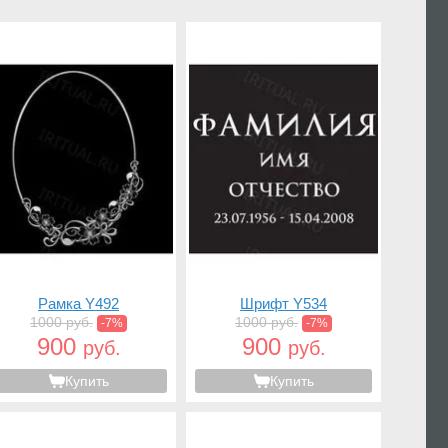
Рамка Y492
Шрифт Y534
1000 руб.
1000 руб.
-7%
-7%
900
900
руб.
руб.
Купить
Купить