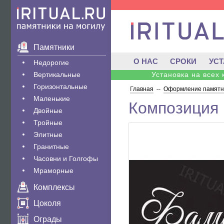
Памятники
О НАС
СРОКИ
УС
Недорогие
Вертикальные
Установка на всех
Горизонтальные
Главная
--
Оформление памятни
Маленькие
Композиция 
Двойные
Тройные
Элитные
Гранитные
Часовни и Голгофы
Мраморные
Комплексы
Цоколя
Ограды