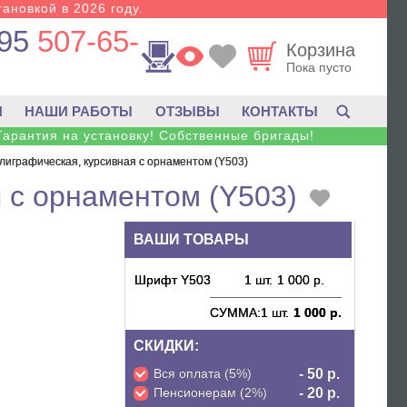
тановкой в 2026 году.
95
507-65-
Корзина
Пока пусто
И
НАШИ РАБОТЫ
ОТЗЫВЫ
КОНТАКТЫ
Гарантия на установку! Собственные бригады!
лиграфическая, курсивная с орнаментом (Y503)
 с орнаментом (Y503)
ВАШИ ТОВАРЫ
Шрифт Y503
1 шт.
1 000 р.
СУММА:
1 шт.
1 000 р.
СКИДКИ:
Вся оплата (5%)
- 50 р.
Пенсионерам (2%)
- 20 р.