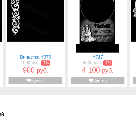
Виньетка Y376
Y717
1000 руб.
4500 руб.
-7%
-7%
900
4 100
руб.
руб.
Купить
Купить
ий