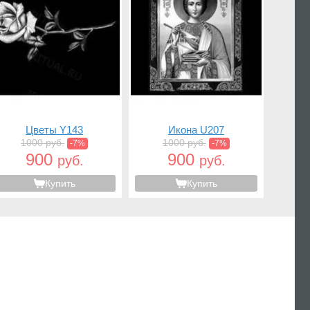
Цветы Y143
Икона U207
1000 руб.
1000 руб.
-7%
-7%
900
900
руб.
руб.
Купить
Купить