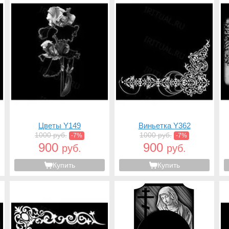
Цветы Y149
Виньетка Y362
1000 руб.
1000 руб.
-7%
-7%
900
900
руб.
руб.
Купить
Купить