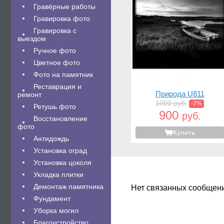
Гравëрные работы
Гравировка фото
Гравировка с
выездом
Ручное фото
Цветное фото
Фото на памятник
Реставрация и
Природа U811
ремонт
1000 руб.
-7%
Ретушь фото
900
руб.
Восстановление
фото
Купить
Антидождь
Установка оград
Установка цоколя
Укладка плитки
Демонтаж памятника
Нет связанных сообщен
Фундамент
Уборка могил
Благоустройство