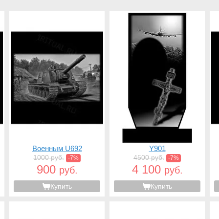
Военным U692
Y901
1000 руб.
4500 руб.
-7%
-7%
900
4 100
руб.
руб.
Купить
Купить