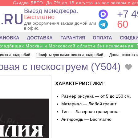
Скидка ЛЕТО. До 7% до 15 августа на все заказы с ус
Выезд менеджера.
+7 4
Бесплатно
60
для оформления заказа домой или
в офис.
ТАНОВКА
ДОСТАВКА
ГАРАНТИЯ
ОПЛАТА
СКИДК
 кладбищах Москвы и Московской области без исключения! 
ков и надгробий
--
Шрифты для памятников и надгробий
--
Доска, текстова
овая с пескоструем (Y504)
ХАРАКТЕРИСТИКИ :
Размер рисунка — от 5 до 150 см.
Материал — Любой гранит
Тип — Лазерная гравировка
Антидождь — Бесплатно