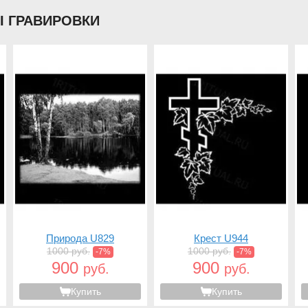
Ы ГРАВИРОВКИ
Природа U829
Крест U944
1000 руб.
1000 руб.
-7%
-7%
900
900
руб.
руб.
Купить
Купить