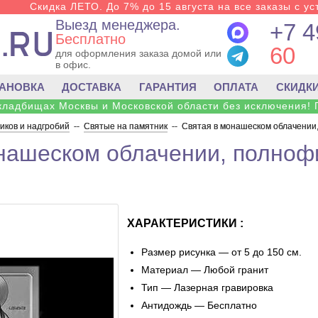
Скидка ЛЕТО. До 7% до 15 августа на все заказы с ус
Выезд менеджера.
+7 4
Бесплатно
60
для оформления заказа домой или
в офис.
ТАНОВКА
ДОСТАВКА
ГАРАНТИЯ
ОПЛАТА
СКИДК
 кладбищах Москвы и Московской области без исключения! 
ков и надгробий
--
Святые на памятник
--
Святая в монашеском облачении
нашеском облачении, полноф
ХАРАКТЕРИСТИКИ :
Размер рисунка — от 5 до 150 см.
Материал — Любой гранит
Тип — Лазерная гравировка
Антидождь — Бесплатно