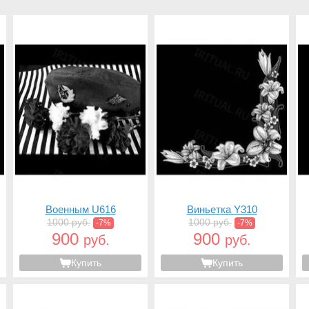
Военным U616
Виньетка Y310
1000 руб.
1000 руб.
-7%
-7%
900
900
руб.
руб.
Купить
Купить