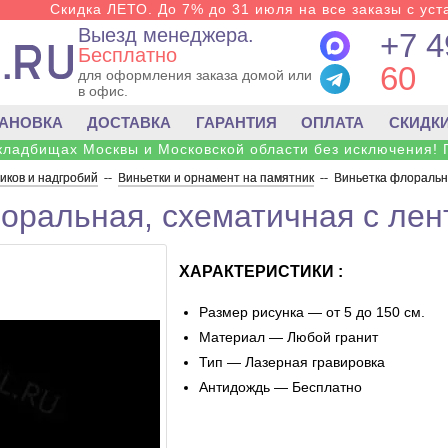
Скидка ЛЕТО. До 7% до 31 июля на все заказы с уста
Выезд менеджера.
+7 4
Бесплатно
60
для оформления заказа домой или
в офис.
ТАНОВКА
ДОСТАВКА
ГАРАНТИЯ
ОПЛАТА
СКИДК
 кладбищах Москвы и Московской области без исключения! 
ков и надгробий
--
Виньетки и орнамент на памятник
--
Виньетка флоральна
оральная, схематичная с лен
ХАРАКТЕРИСТИКИ :
Размер рисунка — от 5 до 150 см.
Материал — Любой гранит
Тип — Лазерная гравировка
Антидождь — Бесплатно