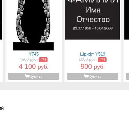
Y745
Шрифт Y519
4500 руб.
1000 руб.
-7%
-7%
4 100
900
руб.
руб.
Купить
Купить
ий