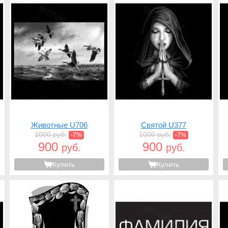
Животные U706
Святой U377
1000 руб.
1000 руб.
-7%
-7%
900
900
руб.
руб.
Купить
Купить