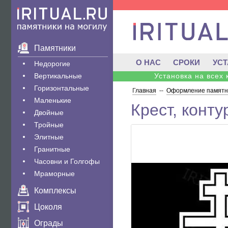
Памятники
О НАС
СРОКИ
УС
Недорогие
Вертикальные
Установка на всех
Горизонтальные
Главная
--
Оформление памятни
Маленькие
Крест, конт
Двойные
Тройные
Элитные
Гранитные
Часовни и Голгофы
Мраморные
Комплексы
Цоколя
Ограды