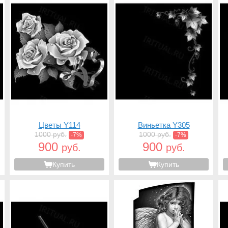
Цветы Y114
Виньетка Y305
1000 руб.
1000 руб.
-7%
-7%
900
900
руб.
руб.
Купить
Купить