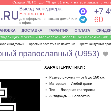
Скидка ЛЕТО. До 7% до 31 июля на все заказы с уста
Выезд менеджера.
+7 4
Бесплатно
60
для оформления заказа домой или
в офис.
ТАНОВКА
ДОСТАВКА
ГАРАНТИЯ
ОПЛАТА
СКИДК
 кладбищах Москвы и Московской области без исключения! 
ков и надгробий
--
Кресты и распятия на памятник
--
Крест, контурный пра
урный православный (U953)
ХАРАКТЕРИСТИКИ :
Размер рисунка — от 5 до 150 см.
Материал — Любой гранит
Тип — Лазерная гравировка
Антидождь — Бесплатно