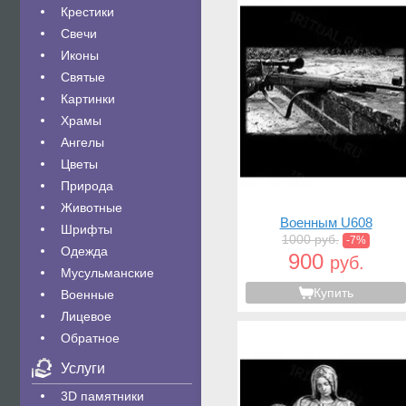
Крестики
Свечи
Иконы
Святые
Картинки
Храмы
Ангелы
Цветы
Природа
Животные
Военным U608
Шрифты
1000 руб.
-7%
Одежда
900
руб.
Мусульманские
Купить
Военные
Лицевое
Обратное
Услуги
3D памятники