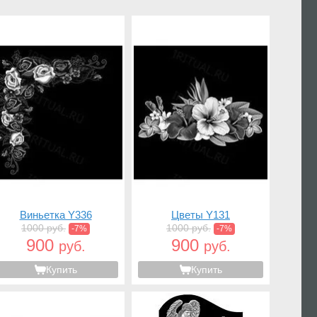
Виньетка Y336
Цветы Y131
1000 руб.
1000 руб.
-7%
-7%
900
900
руб.
руб.
Купить
Купить