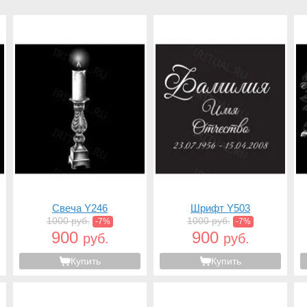
Свеча Y246
Шрифт Y503
1000 руб.
1000 руб.
-7%
-7%
900
900
руб.
руб.
Купить
Купить