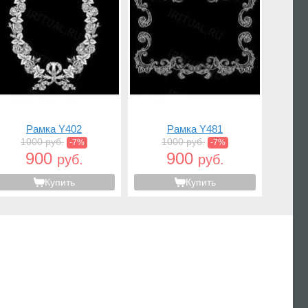
Рамка Y402
Рамка Y481
1000 руб.
1000 руб.
-7%
-7%
900
900
руб.
руб.
Купить
Купить