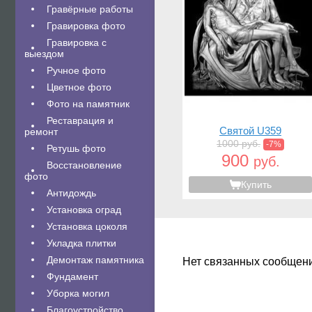
Гравëрные работы
Гравировка фото
Гравировка с
выездом
Ручное фото
Цветное фото
Фото на памятник
Реставрация и
Святой U359
ремонт
1000 руб.
-7%
Ретушь фото
900
руб.
Восстановление
фото
Купить
Антидождь
Установка оград
Установка цоколя
Укладка плитки
Демонтаж памятника
Нет связанных сообщен
Фундамент
Уборка могил
Благоустройство