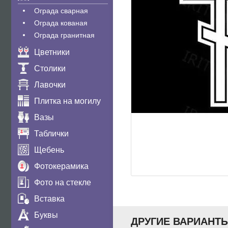
Ограда сварная
Ограда кованая
Ограда гранитная
Цветники
Столики
Лавочки
Плитка на могилу
Вазы
Таблички
Щебень
Фотокерамика
Фото на стекле
Вставка
Буквы
ДРУГИЕ ВАРИАНТ