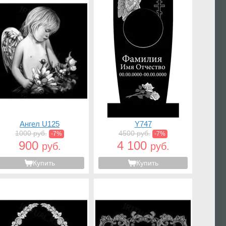
Ангел U125
Y747
1000 руб.
4500 руб.
-7%
-7%
900
4 100
руб.
руб.
Купить
Купить