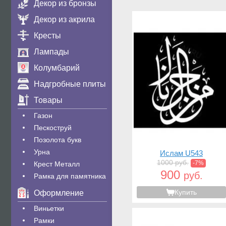
Декор из бронзы
Декор из акрила
Кресты
Лампады
Колумбарий
Надгробные плиты
Товары
Газон
Пескоструй
Позолота букв
Урна
Ислам U543
1000 руб.
-7%
Крест Металл
900
руб.
Рамка для памятника
Купить
Оформление
Виньетки
Рамки