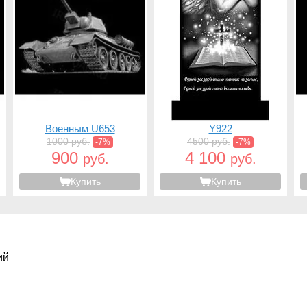
Военным U653
Y922
1000 руб.
4500 руб.
-7%
-7%
900
4 100
руб.
руб.
Купить
Купить
ий