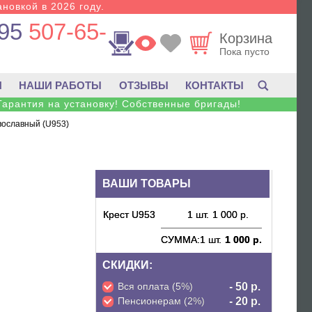
новкой в 2026 году.
95
507-65-
Корзина
Пока пусто
И
НАШИ РАБОТЫ
ОТЗЫВЫ
КОНТАКТЫ
Гарантия на установку! Собственные бригады!
вославный (U953)
ВАШИ ТОВАРЫ
Крест U953
1 шт.
1 000 р.
СУММА:
1 шт.
1 000 р.
СКИДКИ:
Вся оплата (5%)
- 50 р.
Пенсионерам (2%)
- 20 р.