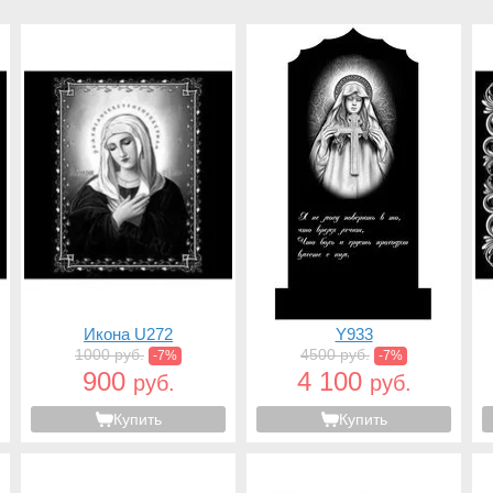
Икона U272
Y933
1000 руб.
4500 руб.
-7%
-7%
900
4 100
руб.
руб.
Купить
Купить