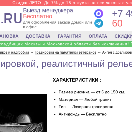
Скидка ЛЕТО. До 7% до 15 августа на все заказы с ус
Выезд менеджера.
+7 4
Бесплатно
60
для оформления заказа домой или
в офис.
ТАНОВКА
ДОСТАВКА
ГАРАНТИЯ
ОПЛАТА
СКИДК
 кладбищах Москвы и Московской области без исключения! 
ков и надгробий
--
Гравировки на памятники ветеранов
--
Ангел с драпиров
пировкой, реалистичный рель
ХАРАКТЕРИСТИКИ :
Размер рисунка — от 5 до 150 см.
Материал — Любой гранит
Тип — Лазерная гравировка
Антидождь — Бесплатно