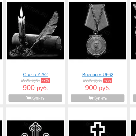
Свеча Y252
Военным U662
1000 руб.
1000 руб.
-7%
-7%
900
900
руб.
руб.
Купить
Купить