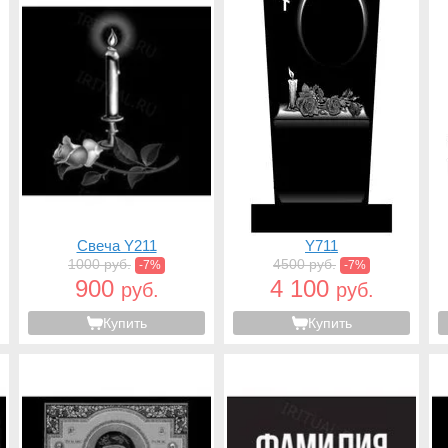
Свеча Y211
Y711
1000 руб.
4500 руб.
-7%
-7%
900
4 100
руб.
руб.
Купить
Купить