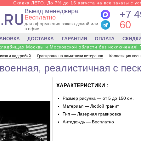
Скидка ЛЕТО. До 7% до 15 августа на все заказы с ус
Выезд менеджера.
+7 4
Бесплатно
60
для оформления заказа домой или
в офис.
ТАНОВКА
ДОСТАВКА
ГАРАНТИЯ
ОПЛАТА
СКИДК
 кладбищах Москвы и Московской области без исключения! 
ков и надгробий
--
Гравировки на памятники ветеранов
--
Композиция военн
военная, реалистичная с пес
ХАРАКТЕРИСТИКИ :
Размер рисунка — от 5 до 150 см.
Материал — Любой гранит
Тип — Лазерная гравировка
Антидождь — Бесплатно