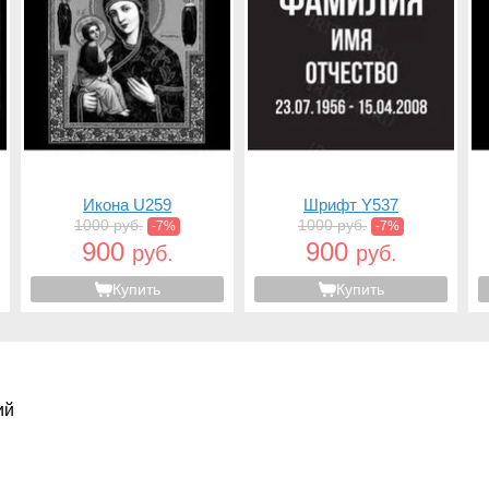
Икона U259
Шрифт Y537
1000 руб.
1000 руб.
-7%
-7%
900
900
руб.
руб.
Купить
Купить
ий