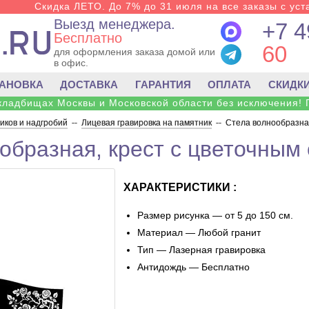
Скидка ЛЕТО. До 7% до 31 июля на все заказы с уста
Выезд менеджера.
+7 4
Бесплатно
60
для оформления заказа домой или
в офис.
ТАНОВКА
ДОСТАВКА
ГАРАНТИЯ
ОПЛАТА
СКИДК
 кладбищах Москвы и Московской области без исключения! 
ков и надгробий
--
Лицевая гравировка на памятник
--
Стела волнообразная
образная, крест с цветочным
ХАРАКТЕРИСТИКИ :
Размер рисунка — от 5 до 150 см.
Материал — Любой гранит
Тип — Лазерная гравировка
Антидождь — Бесплатно