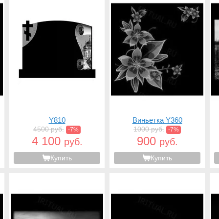
Y810
Виньетка Y360
4500 руб.
1000 руб.
-7%
-7%
4 100
900
руб.
руб.
Купить
Купить