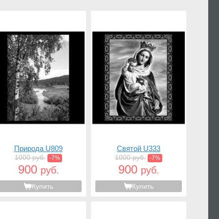
Природа U809
Святой U333
1000 руб.
1000 руб.
-7%
-7%
900
900
руб.
руб.
Купить
Купить