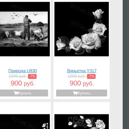
Природа U830
Виньетка Y317
1000 руб.
1000 руб.
-7%
-7%
900
900
руб.
руб.
Купить
Купить