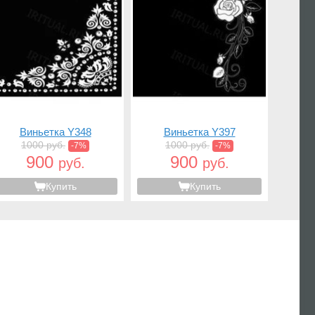
Виньетка Y348
Виньетка Y397
1000 руб.
1000 руб.
-7%
-7%
900
900
руб.
руб.
Купить
Купить