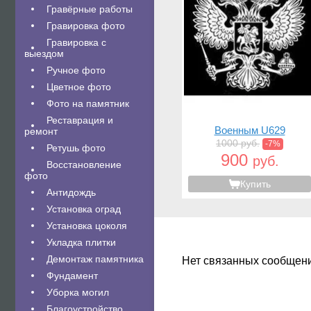
Гравëрные работы
Гравировка фото
Гравировка с
выездом
Ручное фото
Цветное фото
Фото на памятник
Реставрация и
Военным U629
ремонт
1000 руб.
-7%
Ретушь фото
900
руб.
Восстановление
фото
Купить
Антидождь
Установка оград
Установка цоколя
Укладка плитки
Демонтаж памятника
Нет связанных сообщен
Фундамент
Уборка могил
Благоустройство