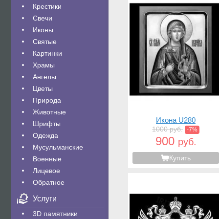
Крестики
Свечи
Иконы
Святые
Картинки
Храмы
Ангелы
Цветы
Природа
Животные
Икона U280
Шрифты
1000 руб.
-7%
Одежда
900
руб.
Мусульманские
Купить
Военные
Лицевое
Обратное
Услуги
3D памятники