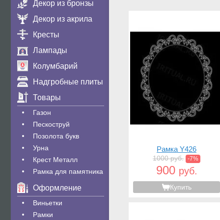
Декор из бронзы
Декор из акрила
Кресты
Лампады
Колумбарий
Надгробные плиты
Товары
Газон
Пескоструй
Позолота букв
Урна
Рамка Y426
1000 руб.
-7%
Крест Металл
900
руб.
Рамка для памятника
Купить
Оформление
Виньетки
Рамки