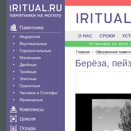
Памятники
О НАС
СРОКИ
УС
Недорогие
Вертикальные
Установка на всех
Горизонтальные
Главная
--
Оформление памятни
Маленькие
Берёза, пей
Двойные
Тройные
Элитные
Гранитные
Часовни и Голгофы
Мраморные
Комплексы
Цоколя
Ограды