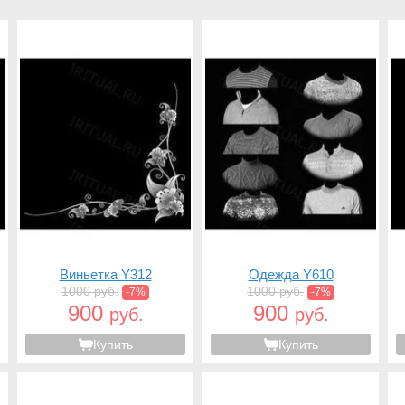
Виньетка Y312
Одежда Y610
1000 руб.
1000 руб.
-7%
-7%
900
900
руб.
руб.
Купить
Купить