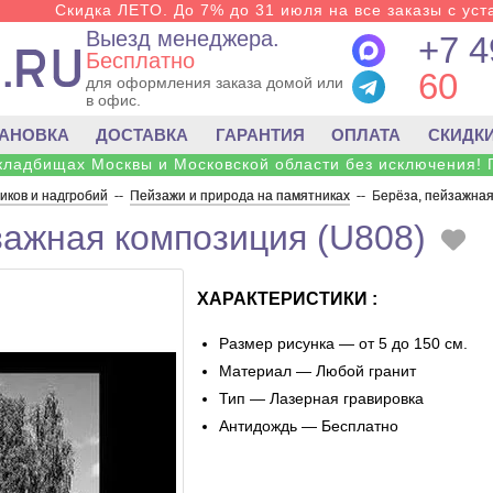
Скидка ЛЕТО. До 7% до 31 июля на все заказы с уста
Выезд менеджера.
+7 4
Бесплатно
60
для оформления заказа домой или
в офис.
ТАНОВКА
ДОСТАВКА
ГАРАНТИЯ
ОПЛАТА
СКИДК
 кладбищах Москвы и Московской области без исключения! 
ков и надгробий
--
Пейзажи и природа на памятниках
--
Берёза, пейзажная
зажная композиция (U808)
ХАРАКТЕРИСТИКИ :
Размер рисунка — от 5 до 150 см.
Материал — Любой гранит
Тип — Лазерная гравировка
Антидождь — Бесплатно