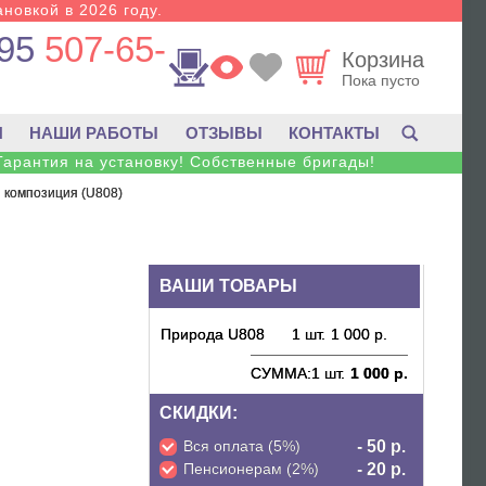
новкой в 2026 году.
95
507-65-
Корзина
Пока пусто
И
НАШИ РАБОТЫ
ОТЗЫВЫ
КОНТАКТЫ
Гарантия на установку! Собственные бригады!
 композиция (U808)
ВАШИ ТОВАРЫ
Природа U808
1 шт.
1 000 р.
СУММА:
1 шт.
1 000 р.
СКИДКИ:
Вся оплата (5%)
- 50 р.
Пенсионерам (2%)
- 20 р.