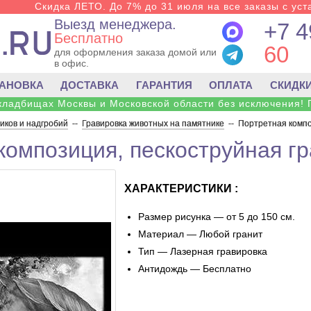
Скидка ЛЕТО. До 7% до 31 июля на все заказы с уста
Выезд менеджера.
+7 4
Бесплатно
60
для оформления заказа домой или
в офис.
ТАНОВКА
ДОСТАВКА
ГАРАНТИЯ
ОПЛАТА
СКИДК
 кладбищах Москвы и Московской области без исключения! 
ков и надгробий
--
Гравировка животных на памятнике
--
Портретная компо
композиция, пескоструйная гр
ХАРАКТЕРИСТИКИ :
Размер рисунка — от 5 до 150 см.
Материал — Любой гранит
Тип — Лазерная гравировка
Антидождь — Бесплатно