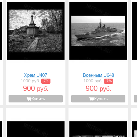
Храм U407
Военным U648
1000 руб.
1000 руб.
-7%
-7%
900
900
руб.
руб.
Купить
Купить