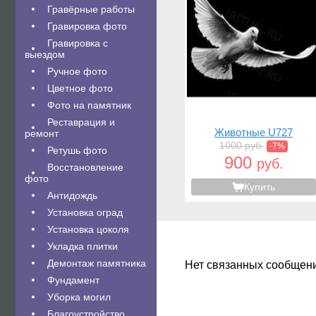
Гравëрные работы
Гравировка фото
Гравировка с
выездом
Ручное фото
Цветное фото
Фото на памятник
Реставрация и
Животные U727
ремонт
1000 руб.
-7%
Ретушь фото
900
руб.
Восстановление
фото
Купить
Антидождь
Установка оград
Установка цоколя
Укладка плитки
Демонтаж памятника
Нет связанных сообщен
Фундамент
Уборка могил
Благоустройство