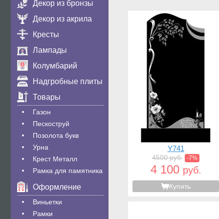
Декор из бронзы
Декор из акрила
Кресты
Лампады
Колумбарий
Надгробные плиты
Товары
Газон
Пескоструй
Позолота букв
Урна
Y741
4500 руб.
-7%
Крест Металл
4 100
руб.
Рамка для памятника
Купить
Оформление
Виньетки
Рамки