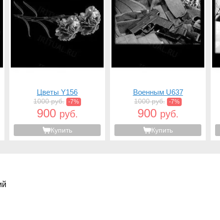
Цветы Y156
Военным U637
1000 руб.
1000 руб.
-7%
-7%
900
900
руб.
руб.
Купить
Купить
ий