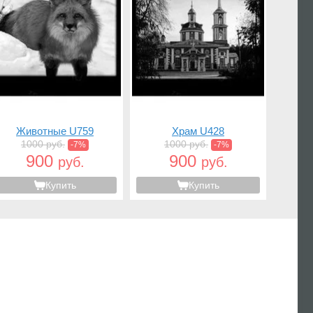
Животные U759
Храм U428
1000 руб.
1000 руб.
-7%
-7%
900
900
руб.
руб.
Купить
Купить