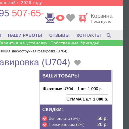
новкой в 2026 году.
95
507-65-
Корзина
Пока пусто
И
НАШИ РАБОТЫ
ОТЗЫВЫ
КОНТАКТЫ
Гарантия на установку! Собственные бригады!
зиция, пескоструйная гравировка (U704)
авировка (U704)
ВАШИ ТОВАРЫ
Животные U704
1 шт.
1 000 р.
СУММА:
1 шт.
1 000 р.
СКИДКИ:
Вся оплата (5%)
- 50 р.
Пенсионерам (2%)
- 20 р.