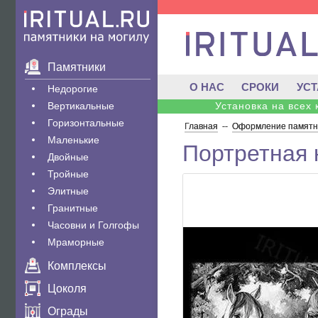
Памятники
О НАС
СРОКИ
УС
Недорогие
Вертикальные
Установка на всех
Горизонтальные
Главная
--
Оформление памятни
Маленькие
Портретная 
Двойные
Тройные
Элитные
Гранитные
Часовни и Голгофы
Мраморные
Комплексы
Цоколя
Ограды