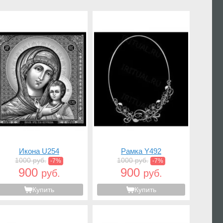
Икона U254
Рамка Y492
1000 руб.
1000 руб.
-7%
-7%
900
900
руб.
руб.
Купить
Купить