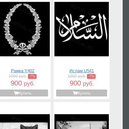
Рамка Y402
Ислам U541
1000 руб.
1000 руб.
-7%
-7%
900
900
руб.
руб.
Купить
Купить