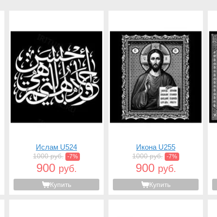
Ислам U524
Икона U255
1000 руб.
1000 руб.
-7%
-7%
900
900
руб.
руб.
Купить
Купить