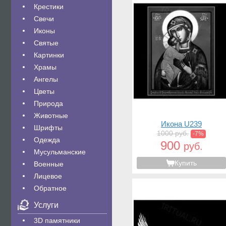
Крестики
Свечи
Иконы
Святые
Картинки
Храмы
Ангелы
Цветы
Природа
Животные
Икона U239
Шрифты
1000 руб.
-7%
Одежда
900
руб.
Мусульманские
Купить
Военные
Лицевое
Обратное
Услуги
3D памятники