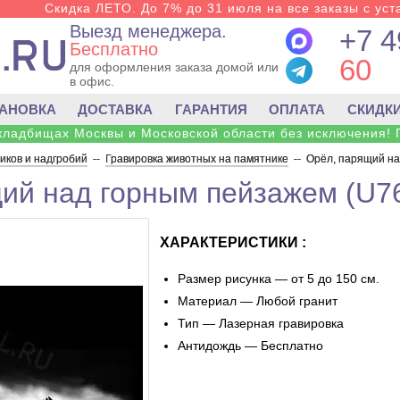
Скидка ЛЕТО. До 7% до 31 июля на все заказы с уста
Выезд менеджера.
+7 4
Бесплатно
60
для оформления заказа домой или
в офис.
ТАНОВКА
ДОСТАВКА
ГАРАНТИЯ
ОПЛАТА
СКИДК
 кладбищах Москвы и Московской области без исключения! 
ков и надгробий
--
Гравировка животных на памятнике
--
Орёл, парящий на
ий над горным пейзажем (U7
ХАРАКТЕРИСТИКИ :
Размер рисунка — от 5 до 150 см.
Материал — Любой гранит
Тип — Лазерная гравировка
Антидождь — Бесплатно