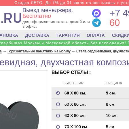
Скидка ЛЕТО. До 7% до 31 июля на все заказы с уста
Выезд менеджера.
+7 4
Бесплатно
60
для оформления заказа домой или
в офис.
ТАНОВКА
ДОСТАВКА
ГАРАНТИЯ
ОПЛАТА
СКИДК
 кладбищах Москвы и Московской области без исключения! 
а
--
Горизонтальные памятники на могилу
--
Стела сердцевидная, двухчастн
евидная, двухчастная композ
ВЫБОР СТЕЛЫ :
ВЫС Х ШИР
ТОЛЩИНА
60 Х 80 см.
5 см.
60 Х 80 см.
8 см.
60 Х 80 см.
10 см.
70 Х 100 см.
5 см.