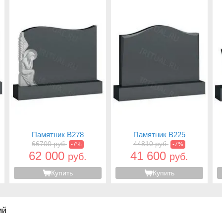
Памятник B278
Памятник B225
66700 руб.
44810 руб.
-7%
-7%
62 000
41 600
руб.
руб.
Купить
Купить
ий