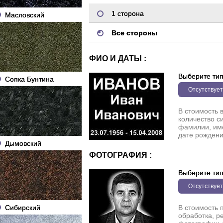
1 сторона
Масловский
Все стороны
ФИО И ДАТЫ :
Выберите ти
Сопка Бунтина
Отсутствует
В стоимость 
количество с
фамилии, име
дате рождени
Дымовский
ФОТОГРАФИЯ :
Выберите ти
Отсутствует
Сибирский
В стоимость 
обработка, р