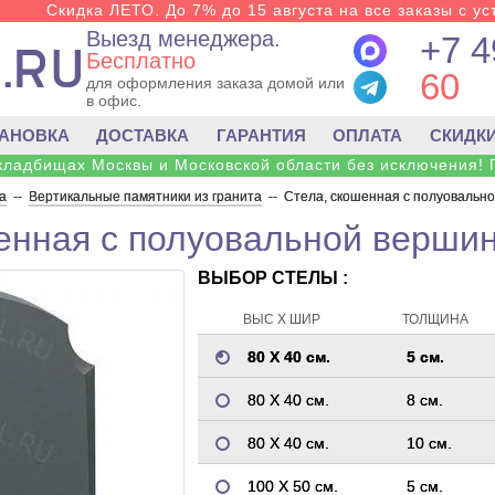
Скидка ЛЕТО. До 7% до 15 августа на все заказы с ус
Выезд менеджера.
+7 4
Бесплатно
60
для оформления заказа домой или
в офис.
ТАНОВКА
ДОСТАВКА
ГАРАНТИЯ
ОПЛАТА
СКИДК
 кладбищах Москвы и Московской области без исключения! 
а
--
Вертикальные памятники из гранита
--
Стела, скошенная с полуовально
енная с полуовальной вершин
ВЫБОР СТЕЛЫ :
ВЫС Х ШИР
ТОЛЩИНА
80 Х 40 см.
5 см.
80 Х 40 см.
8 см.
80 Х 40 см.
10 см.
100 Х 50 см.
5 см.