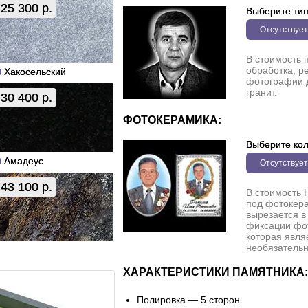
25 300 р.
Выберите ти
Отсутствует
В стоимость 
обработка, р
Хакосельский
фотографии 
гранит.
30 400 р.
ФОТОКЕРАМИКА:
Выберите кол
Амадеус
Отсутствует
43 100 р.
В стоимость 
под фотокера
вырезается в
фиксации фо
которая явля
необязательн
ХАРАКТЕРИСТИКИ ПАМЯТНИКА:
Полировка — 5 сторон