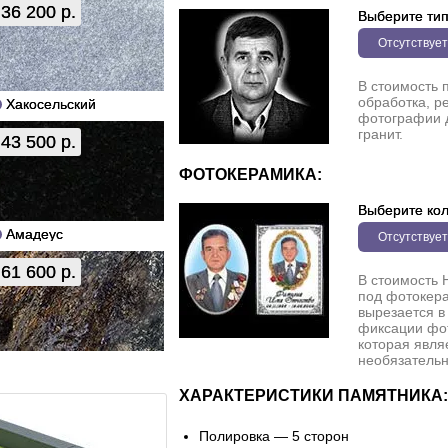
36 200 р.
Выберите ти
Отсутствует
В стоимость 
обработка, р
Хакосельский
фотографии 
гранит.
43 500 р.
ФОТОКЕРАМИКА:
Выберите кол
Амадеус
Отсутствует
61 600 р.
В стоимость 
под фотокера
вырезается в
фиксации фо
которая явля
необязательн
ХАРАКТЕРИСТИКИ ПАМЯТНИКА:
Полировка — 5 сторон