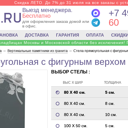
Скидка ЛЕТО. До 7% до 31 июля на все заказы с уста
Выезд менеджера.
+7 4
Бесплатно
60
для оформления заказа домой или
в офис.
ТАНОВКА
ДОСТАВКА
ГАРАНТИЯ
ОПЛАТА
СКИДК
 кладбищах Москвы и Московской области без исключения! 
а
--
Вертикальные памятники из гранита
--
Стела прямоугольная с фигурным
угольная с фигурным верхом 
ВЫБОР СТЕЛЫ :
ВЫС Х ШИР
ТОЛЩИНА
80 Х 40 см.
5 см.
80 Х 40 см.
8 см.
80 Х 40 см.
10 см.
100 Х 50 см.
5 см.