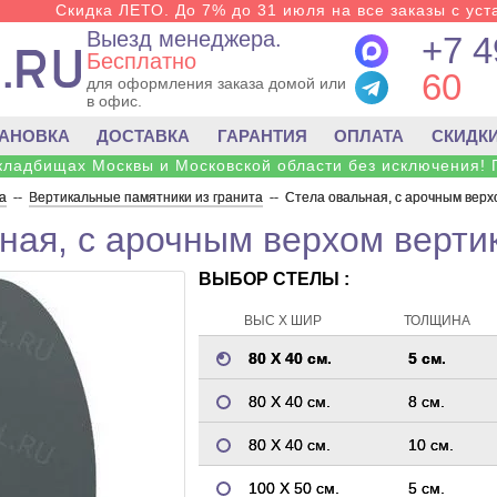
Скидка ЛЕТО. До 7% до 31 июля на все заказы с уста
Выезд менеджера.
+7 4
Бесплатно
60
для оформления заказа домой или
в офис.
ТАНОВКА
ДОСТАВКА
ГАРАНТИЯ
ОПЛАТА
СКИДК
 кладбищах Москвы и Московской области без исключения! 
а
--
Вертикальные памятники из гранита
--
Стела овальная, с арочным верх
ная, с арочным верхом верти
ВЫБОР СТЕЛЫ :
ВЫС Х ШИР
ТОЛЩИНА
80 Х 40 см.
5 см.
80 Х 40 см.
8 см.
80 Х 40 см.
10 см.
100 Х 50 см.
5 см.