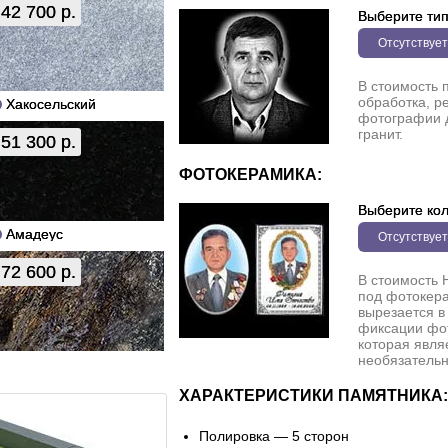
42 700 р.
Выберите ти
Отсутствует
В стоимость 
обработка, р
Хакосельский
фотографии 
гранит.
51 300 р.
ФОТОКЕРАМИКА:
Выберите кол
Амадеус
Отсутствует
72 600 р.
В стоимость 
под фотокера
вырезается в
фиксации фо
которая явля
необязательн
ХАРАКТЕРИСТИКИ ПАМЯТНИКА:
Полировка — 5 сторон