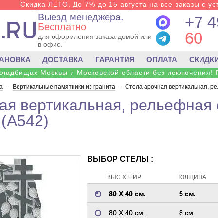
Скидка ЛЕТО. До 7% до 15 августа на все заказы с ус
Выезд менеджера.
+7 4
Бесплатно
60
для оформления заказа домой или
в офис.
ТАНОВКА
ДОСТАВКА
ГАРАНТИЯ
ОПЛАТА
СКИДК
 кладбищах Москвы и Московской области без исключения! 
а
--
Вертикальные памятники из гранита
--
Стела арочная вертикальная, р
ая вертикальная, рельефная
(A542)
ВЫБОР СТЕЛЫ :
ВЫС Х ШИР
ТОЛЩИНА
80 Х 40 см.
5 см.
80 Х 40 см.
8 см.