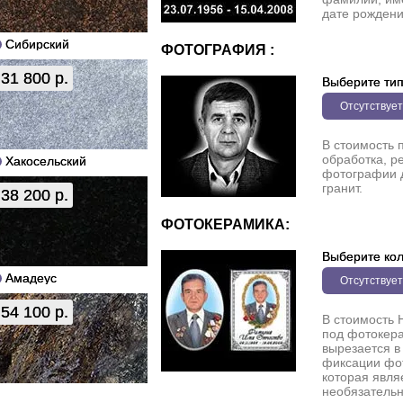
дате рождени
Сибирский
ФОТОГРАФИЯ :
31 800 р.
Выберите ти
Отсутствует
В стоимость 
обработка, р
Хакосельский
фотографии 
гранит.
38 200 р.
ФОТОКЕРАМИКА:
Выберите кол
Амадеус
Отсутствует
54 100 р.
В стоимость 
под фотокера
вырезается в
фиксации фо
которая явля
необязательн