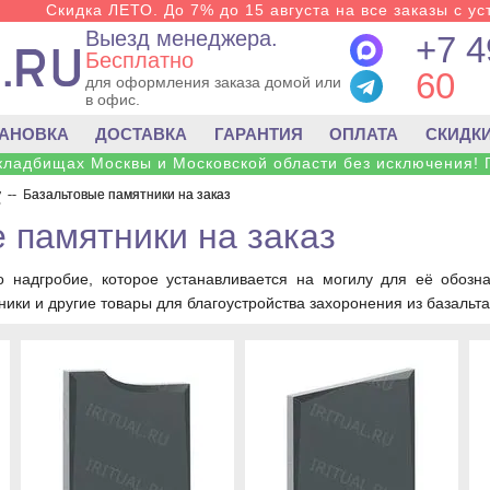
Скидка ЛЕТО. До 7% до 15 августа на все заказы с ус
Выезд менеджера.
+7 4
Бесплатно
60
для оформления заказа домой или
в офис.
ТАНОВКА
ДОСТАВКА
ГАРАНТИЯ
ОПЛАТА
СКИДК
 кладбищах Москвы и Московской области без исключения! 
у
--
Базальтовые памятники на заказ
 памятники на заказ
о надгробие, которое устанавливается на могилу для её обозн
ики и другие товары для благоустройства захоронения из базальта