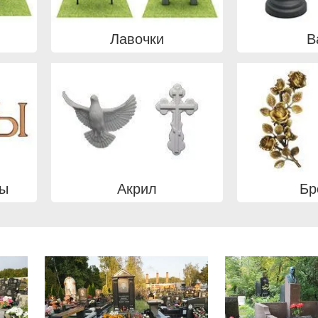
Лавочки
В
вы
Акрил
Бр