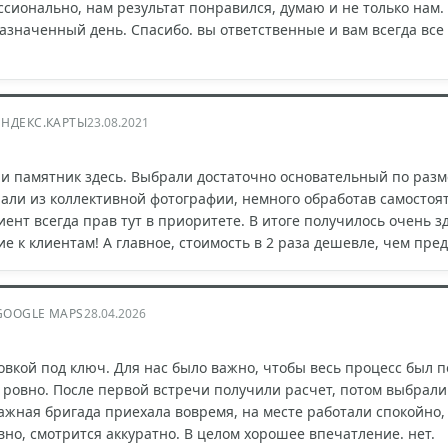
ссионально, нам результат понравился, думаю и не только нам.
назначенный день. Спасибо. вы ответственные и вам всегда все
ЯНДЕКС.КАРТЫ
23.08.2021
и памятник здесь. Выбрали достаточно основательный по разме
рали из коллективной фотографии, немного обработав самостоят
иент всегда прав тут в приоритете. В итоге получилось очень 
е к клиентам! А главное, стоимость в 2 раза дешевле, чем пре
GOOGLE MAPS
28.04.2026
овкой под ключ. Для нас было важно, чтобы весь процесс был п
 ровно. После первой встречи получили расчет, потом выбрали
ажная бригада приехала вовремя, на месте работали спокойно,
вно, смотрится аккуратно. В целом хорошее впечатление. нет.