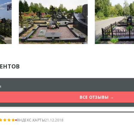
ЕНТОВ
м
ВСЕ ОТЗЫВЫ →
ЯНДЕКС.КАРТЫ
21.12.2018