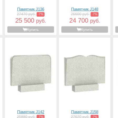
Памятник J136
Памятник J148
27470 руб.
26600 руб.
-7%
-7%
25 500
24 700
руб.
руб.
Купить
Купить
Памятник J142
Памятник J158
25880 руб.
27620 руб.
-7%
-7%