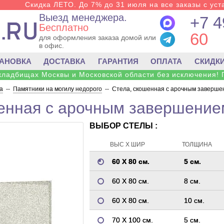
Скидка ЛЕТО. До 7% до 31 июля на все заказы с уста
Выезд менеджера.
+7 4
Бесплатно
60
для оформления заказа домой или
в офис.
ТАНОВКА
ДОСТАВКА
ГАРАНТИЯ
ОПЛАТА
СКИДК
 кладбищах Москвы и Московской области без исключения! 
а
--
Памятники на могилу недорого
--
Стела, скошенная с арочным завершен
енная с арочным завершением
ВЫБОР СТЕЛЫ :
ВЫС Х ШИР
ТОЛЩИНА
60 Х 80 см.
5 см.
60 Х 80 см.
8 см.
60 Х 80 см.
10 см.
70 Х 100 см.
5 см.