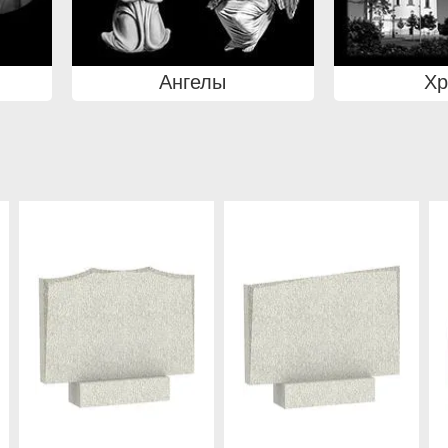
Ангелы
Х