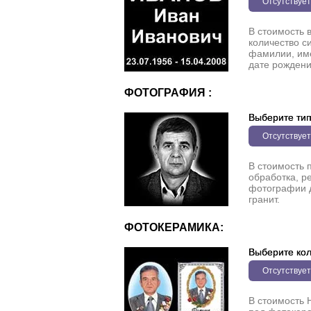
Отсутствует
В стоимость 
количество с
фамилии, име
дате рождени
ФОТОГРАФИЯ :
Выберите ти
Отсутствует
В стоимость 
обработка, р
фотографии 
гранит.
ФОТОКЕРАМИКА:
Выберите кол
Отсутствует
В стоимость 