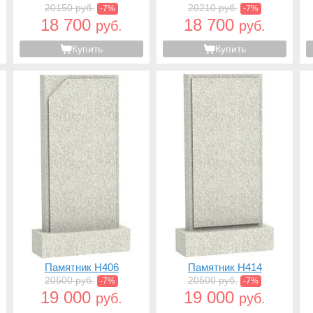
20150 руб.
20210 руб.
-7%
-7%
18 700
18 700
руб.
руб.
Купить
Купить
Памятник H406
Памятник H414
20500 руб.
20500 руб.
-7%
-7%
19 000
19 000
руб.
руб.