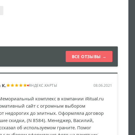
ВСЕ ОТЗЫВЫ →
 К.
ЯНДЕКС.КАРТЫ
08.06.2021
Мемориальный комплекс в компании iRitual.ru
рмативный сайт с огромным выбором
от недорогих до элитных. Оформляла договор
ие скидки, (N 8584). Менеджер, Василий,
ссказал об используемом граните. Помог
я с выбором оформления фото на памятник,