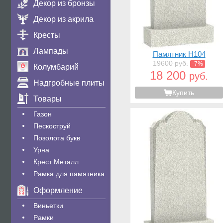
Декор из бронзы
Декор из акрила
Кресты
Лампады
Памятник H104
19600 руб.
-7%
Колумбарий
18 200
руб.
Надгробные плиты
Купить
Товары
Газон
Пескоструй
Позолота букв
Урна
Крест Металл
Рамка для памятника
Оформление
Виньетки
Рамки