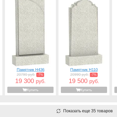
Памятник H436
Памятник H110
20790 руб.
20990 руб.
-7%
-7%
19 300
19 500
руб.
руб.
Купить
Купить
Показать еще 35 товаров