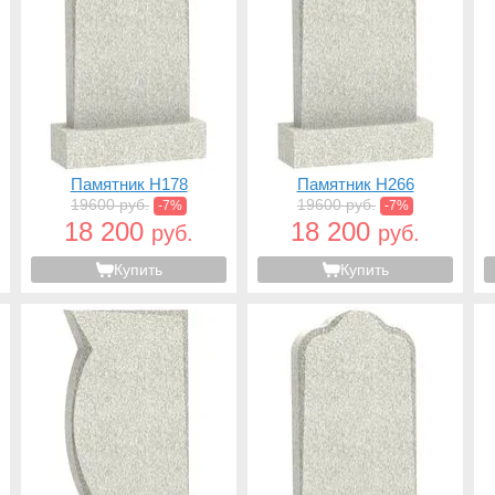
Памятник H178
Памятник H266
19600 руб.
19600 руб.
-7%
-7%
18 200
18 200
руб.
руб.
Купить
Купить