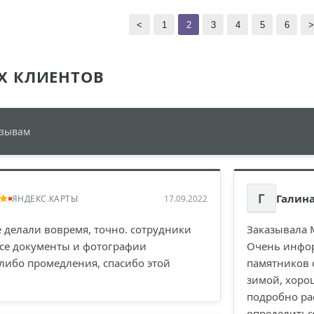
<
1
2
3
4
5
6
>
Х КЛИЕНТОВ
тзывам
Г
Галина
ЯНДЕКС.КАРТЫ
17.09.2022
 делали вовремя, точно. сотрудники
Заказывала 
все документы и фотографии
Очень инфо
либо промедления, спасибо этой
памятников 
зимой, хорош
подробно ра
определитьс