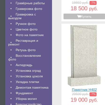
19860 руб.
Гравëрные работы
-7%
18 500
руб.
Гравировка фото
Гравировка с
Купить
выездом
Ручное фото
Цветное фото
Фото на памятник
Реставрация и
ремонт
Ретушь фото
Восстановление
фото
Антидождь
Установка оград
Установка цоколя
Укладка плитки
Демонтаж памятника
Памятник H402
Фундамент
20500 руб.
-7%
19 000
Уборка могил
руб.
Благоустройство