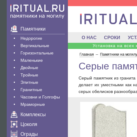
Памятники
О НАС
СРОКИ
УС
Недорогие
Вертикальные
Установка на всех
Горизонтальные
Главная
--
Памятники на могил
Маленькие
Серые памят
Двойные
Тройные
Серый памятник из гранита
Элитные
делает их уместными как н
Гранитные
серых обелисков разнообра
Часовни и Голгофы
Мраморные
Комплексы
Цоколя
Ограды