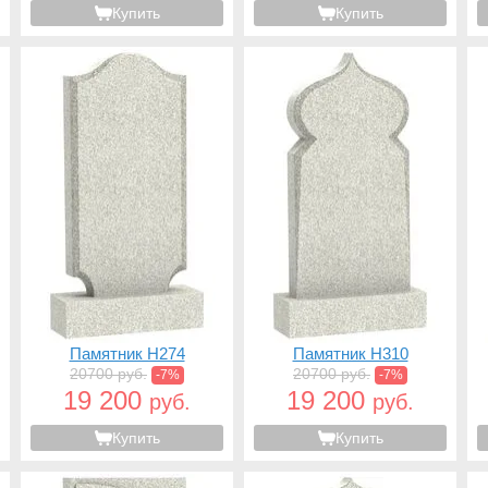
Купить
Купить
Памятник H274
Памятник H310
20700 руб.
20700 руб.
-7%
-7%
19 200
19 200
руб.
руб.
Купить
Купить