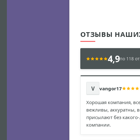
ОТЗЫВЫ НАШИ
4,9
по 118 о
V
vangor17
Хорошая компания, все
вежливы, аккуратны, 
присылают без какого-
компании.