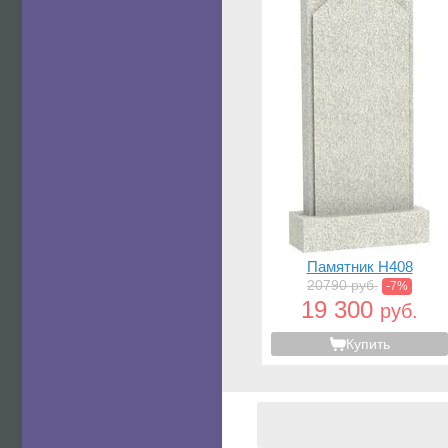
Памятник H408
20790 руб.
-7%
19 300
руб.
Купить