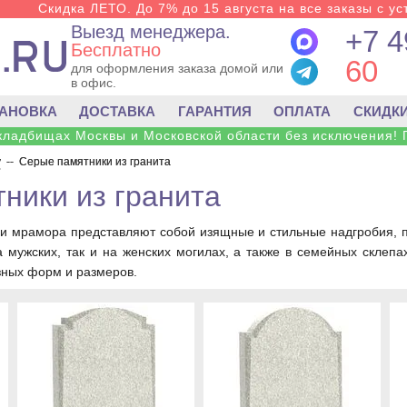
Скидка ЛЕТО. До 7% до 15 августа на все заказы с ус
Выезд менеджера.
+7 4
Бесплатно
60
для оформления заказа домой или
в офис.
ТАНОВКА
ДОСТАВКА
ГАРАНТИЯ
ОПЛАТА
СКИДК
 кладбищах Москвы и Московской области без исключения! 
у
--
Серые памятники из гранита
ники из гранита
 и мрамора представляют собой изящные и стильные надгробия,
а мужских, так и на женских могилах, а также в семейных склеп
зных форм и размеров.