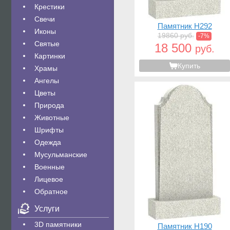
Крестики
Свечи
Памятник H292
Иконы
19860 руб.
-7%
Святые
18 500
руб.
Картинки
Купить
Храмы
Ангелы
Цветы
Природа
Животные
Шрифты
Одежда
Мусульманские
Военные
Лицевое
Обратное
Услуги
3D памятники
Памятник H190