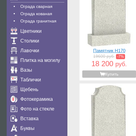
Ограда сварная
Ограда кованая
Ограда гранитная
Цветники
Столики
Лавочки
Памятник H170
19600 руб.
-7%
Плитка на могилу
18 200
руб.
Вазы
Купить
Таблички
Щебень
Фотокерамика
Фото на стекле
Вставка
Буквы