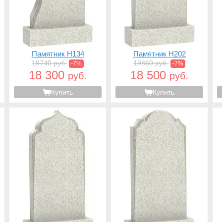
Памятник H134
Памятник H202
19740 руб.
19860 руб.
-7%
-7%
18 300
18 500
руб.
руб.
Купить
Купить