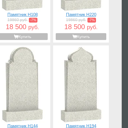
Памятник H108
Памятник H220
19860 руб.
19860 руб.
-7%
-7%
18 500
18 500
руб.
руб.
Купить
Купить
Памятник H144
Памятник H194