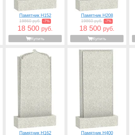
Памятник H152
Памятник H208
19860 руб.
19860 руб.
-7%
-7%
18 500
18 500
руб.
руб.
Купить
Купить
Памятник H162
Памятник H400