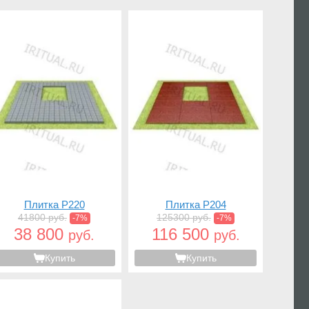
Плитка P220
Плитка P204
41800 руб.
125300 руб.
-7%
-7%
38 800
116 500
руб.
руб.
Купить
Купить