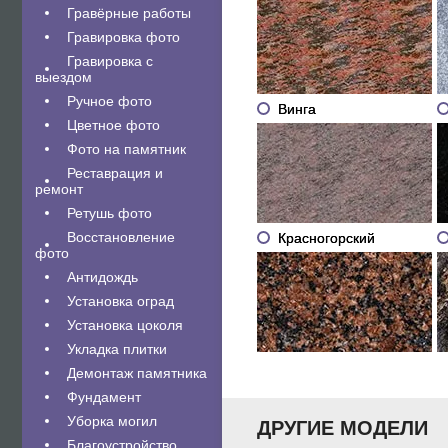
Гравëрные работы
Гравировка фото
Гравировка с
выездом
Ручное фото
Винга
Цветное фото
Фото на памятник
Реставрация и
ремонт
Ретушь фото
Восстановление
Красногорский
фото
Антидождь
Установка оград
Установка цоколя
Укладка плитки
Демонтаж памятника
Фундамент
Уборка могил
ДРУГИЕ МОДЕЛИ
Благоустройство