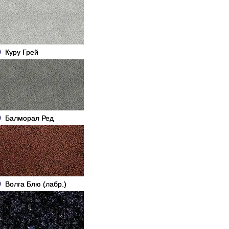
Куру Грей
Балморал Ред
Волга Блю (лабр.)