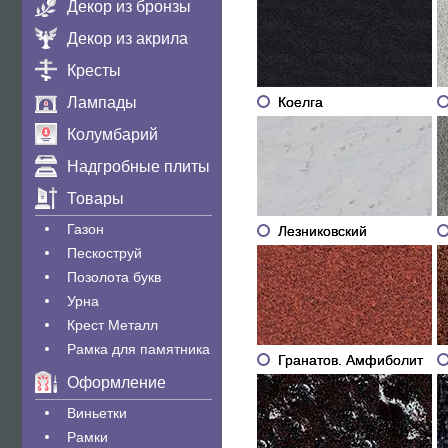
Декор из бронзы
Декор из акрила
Кресты
Коелга
Лампады
Колумбарий
Надгробные плиты
Товары
Газон
Лезниковский
Пескоструй
Позолота букв
Урна
Крест Металл
Рамка для памятника
Гранатов. Амфиболит
Оформление
Виньетки
Рамки