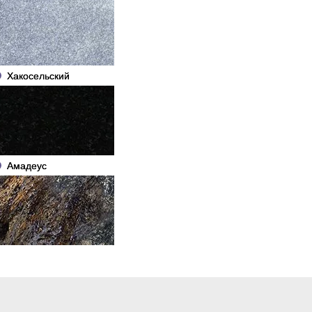
Хакосельский
Амадеус