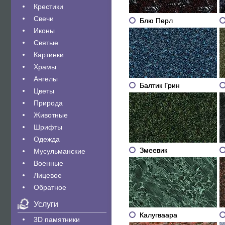
Крестики
Свечи
Блю Перл
Иконы
Святые
Картинки
Храмы
Ангелы
Балтик Грин
Цветы
Природа
Животные
Шрифты
Одежда
Змеевик
Мусульманские
Военные
Лицевое
Обратное
Услуги
Калугваара
3D памятники