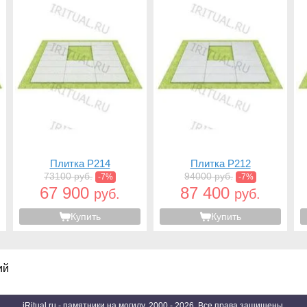
Плитка P214
Плитка P212
73100 руб.
94000 руб.
-7%
-7%
67 900
87 400
руб.
руб.
Купить
Купить
ий
iRitual.ru - памятники на могилу. 2000 - 2026. Все права защищены.