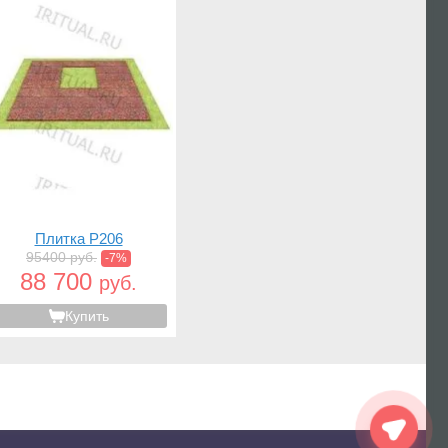
Плитка P206
95400 руб.
-7%
88 700
руб.
Купить