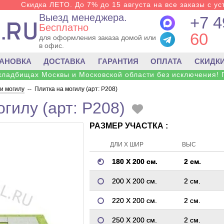
Скидка ЛЕТО. До 7% до 15 августа на все заказы с ус
Выезд менеджера.
+7 4
Бесплатно
60
для оформления заказа домой или
в офис.
ТАНОВКА
ДОСТАВКА
ГАРАНТИЯ
ОПЛАТА
СКИДК
 кладбищах Москвы и Московской области без исключения! 
и могилу
--
Плитка на могилу (арт: P208)
гилу (арт: P208)
РАЗМЕР УЧАСТКА :
ДЛИ Х ШИР
ВЫС
180 Х 200 см.
2 см.
200 Х 200 см.
2 см.
220 Х 200 см.
2 см.
250 Х 200 см.
2 см.