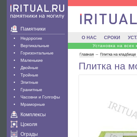
Памятники
О НАС
СРОКИ
УС
Недорогие
Вертикальные
Установка на всех
Горизонтальные
Главная
--
Плитка на кладбище 
Маленькие
Плитка на мо
Двойные
Тройные
Элитные
Гранитные
Часовни и Голгофы
Мраморные
Комплексы
Цоколя
Ограды