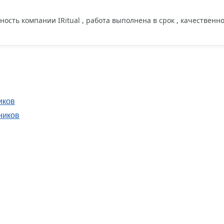
ость компании IRitual , работа выполнена в срок , качественн
иков
ников