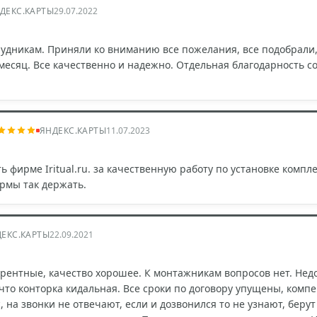
ДЕКС.КАРТЫ
29.07.2022
удникам. Приняли ко вниманию все пожелания, все подобрали,
месяц. Все качественно и надежно. Отдельная благодарность со
ЯНДЕКС.КАРТЫ
11.07.2023
 фирме Iritual.ru. за качественную работу по установке комп
рмы так держать.
ЕКС.КАРТЫ
22.09.2021
рентные, качество хорошее. К монтажникам вопросов нет. Недо
то конторка кидальная. Все сроки по договору упущены, комп
, на звонки не отвечают, если и дозвонился то не узнают, берут