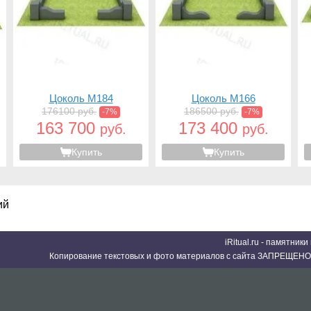
Цоколь M184
Цоколь M166
176100 руб.
186500 руб.
-7%
-7%
163 700
173 400
руб.
руб.
Купить
Купить
ий
iRitual.ru - памятник
Копирование текстовых и фото материалов с сайта ЗАПРЕЩЕНО 