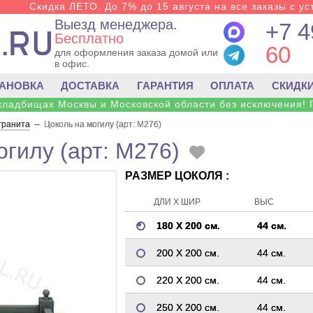
Скидка ЛЕТО. До 7% до 15 августа на все заказы с ус
Выезд менеджера.
+7 4
Бесплатно
60
для оформления заказа домой или
в офис.
ТАНОВКА
ДОСТАВКА
ГАРАНТИЯ
ОПЛАТА
СКИДК
 кладбищах Москвы и Московской области без исключения! 
 гранита
--
Цоколь на могилу (арт: M276)
огилу (арт: M276)
РАЗМЕР ЦОКОЛЯ :
ДЛИ Х ШИР
ВЫС
180 Х 200 см.
44 см.
200 Х 200 см.
44 см.
220 Х 200 см.
44 см.
250 Х 200 см.
44 см.