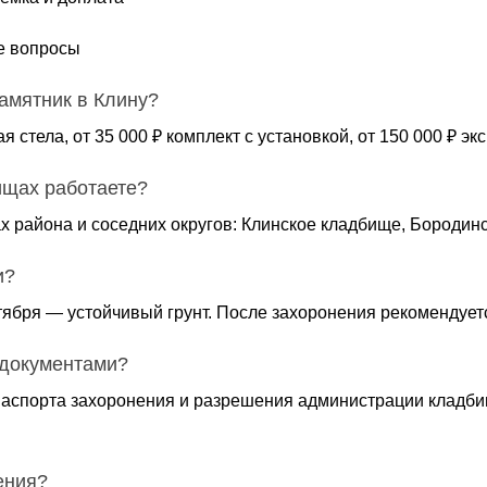
е вопросы
памятник в Клину?
ая стела, от 35 000 ₽ комплект с установкой, от 150 000 ₽ 
ищах работаете?
х района и соседних округов: Клинское кладбище, Бородин
и?
тября — устойчивый грунт. После захоронения рекомендуетс
 документами?
аспорта захоронения и разрешения администрации кладби
ения?