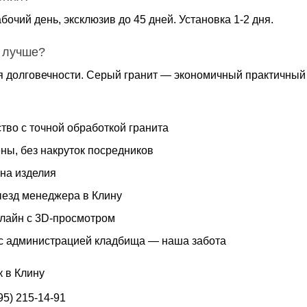
бочий день, эксклюзив до 45 дней. Установка 1-2 дня.
 лучше?
я долговечности. Серый гранит — экономичный практичный 
тво с точной обработкой гранита
ны, без накруток посредников
 на изделия
езд менеджера в Клину
нлайн с 3D-просмотром
с администрацией кладбища — наша забота
к в Клину
95) 215-14-91