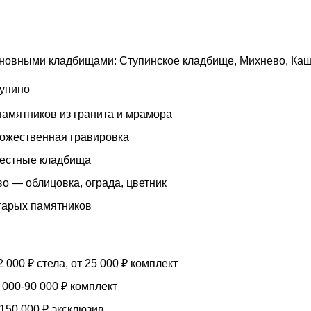
а
новными кладбищами: Ступинское кладбище, Михнево, Каш
тупино
памятников из гранита и мрамора
дожественная гравировка
местные кладбища
о — облицовка, ограда, цветник
тарых памятников
 000 ₽ стела, от 25 000 ₽ комплект
000-90 000 ₽ комплект
150 000 ₽ эксклюзив