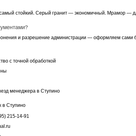
самый стойкий. Серый гранит — экономичный. Мрамор — дл
кументами?
ронения и разрешение администрации — оформляем сами б
тво с точной обработкой
ены
езд менеджера в Ступино
к в Ступино
95) 215-14-91
ual.ru