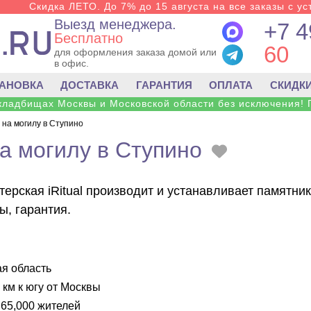
Скидка ЛЕТО. До 7% до 15 августа на все заказы с ус
Выезд менеджера.
+7 4
Бесплатно
60
для оформления заказа домой или
в офис.
ТАНОВКА
ДОСТАВКА
ГАРАНТИЯ
ОПЛАТА
СКИДК
 кладбищах Москвы и Московской области без исключения! 
 на могилу в Ступино
а могилу в Ступино
ерская iRitual производит и устанавливает памятни
ы, гарантия.
я область
 км к югу от Москвы
65,000 жителей