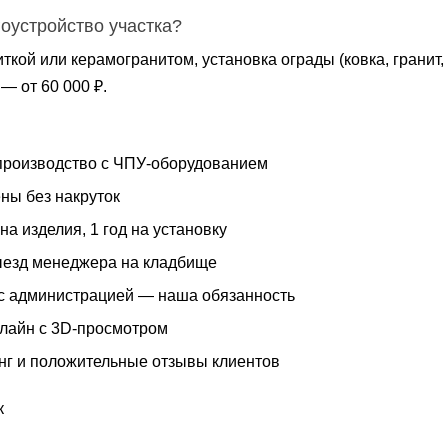
гоустройство участка?
ткой или керамогранитом, установка ограды (ковка, гранит,
— от 60 000 ₽.
роизводство с ЧПУ-оборудованием
ны без накруток
на изделия, 1 год на установку
езд менеджера на кладбище
с администрацией — наша обязанность
нлайн с 3D-просмотром
нг и положительные отзывы клиентов
к