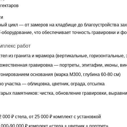
 гектаров
ги
олный цикл — от замеров на кладбище до благоустройства з
оборудование, что обеспечивает точность гравировки и ф
мплекс работ
стел из гранита и мрамора (вертикальные, горизонтальные
дожественная гравировка — портреты, эпитафии, иконы, ви
тонированием основания (марка М300, глубина 60-80 см)
о участка — облицовка, цветник, ограда, отсыпка
тарых памятников: чистка, обновление гравировки, выравн
 000 ₽ стела, от 25 000 ₽ комплект с установкой
000-90 000 ₽ комплект «стела + цветник + портрет»