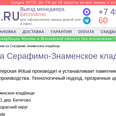
Скидка ЛЕТО. До 7% до 15 августа на все заказы с ус
Выезд менеджера.
+7 4
Бесплатно
60
для оформления заказа домой или
в офис.
ТАНОВКА
ДОСТАВКА
ГАРАНТИЯ
ОПЛАТА
СКИДК
 кладбищах Москвы и Московской области без исключения! 
ики на Серафимо-Знаменское кладбище
на Серафимо-Знаменское кла
терская iRitual производит и устанавливает памят
 производства. Технологичный подход, прозрачные це
енское кладбище
, дер. Битягово
довский округ
оду