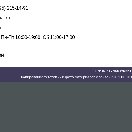
95) 215-14-91
ual.ru
а
Пн-Пт 10:00-19:00, Сб 11:00-17:00
ий
iRitual.ru - памятник
Копирование текстовых и фото материалов с сайта ЗАПРЕЩЕНО 