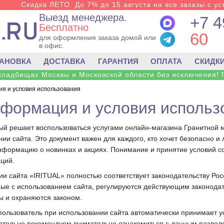
Скидка ЛЕТО. До 7% до 15 августа на все заказы с ус
Выезд менеджера.
+7 4
Бесплатно
60
для оформления заказа домой или
в офис.
ТАНОВКА
ДОСТАВКА
ГАРАНТИЯ
ОПЛАТА
СКИДК
 кладбищах Москвы и Московской области без исключения! 
я и условия использования
формация и условия использ
ый решает воспользоваться услугами онлайн-магазина Гранитной 
ии сайта. Это документ важен для каждого, кто хочет безопасно и 
 информацию о новинках и акциях. Понимание и принятие условий с
ций.
и сайта «IRITUAL» полностью соответствует законодательству Росс
ные с использованием сайта, регулируются действующим законодате
ны и охраняются законом.
пользователь при использовании сайта автоматически принимает у
оятельно рекомендуем внимательно ознакомиться с данным раздел