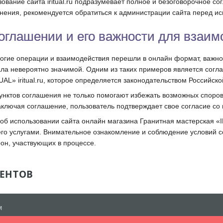
ование сайта iritual.ru подразумевает полное и безоговорочное со
нения, рекомендуется обратиться к администрации сайта перед ис
оглашении и его важности для взаим
ногие операции и взаимодействия перешли в онлайн формат, важн
ала невероятно значимой. Одним из таких примеров является согл
AL» iritual.ru, которое определяется законодательством Российск
унктов соглашения не только помогают избежать возможных споро
аключая соглашение, пользователь подтверждает свое согласие со 
об использовании сайта онлайн магазина Гранитная мастерская «IR
 его услугами. Внимательное ознакомление и соблюдение условий
он, участвующих в процессе.
ЕНТОВ
м