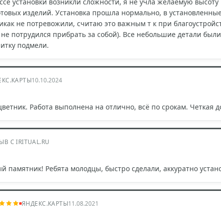
ессе установки возникли сложности, я не учла желаемую высоту
товых изделий. Установка прошла нормально, в установленные 
икак не потревожили, считаю это важным т к при благоустрой
о не потрудился прибрать за собой). Все небольшие детали был
литку подмели.
ЕКС.КАРТЫ
10.10.2024
цветник. Работа выполнена на отлично, всё по срокам. Четкая 
ЫВ С IRITUAL.RU
й памятник! Ребята молодцы, быстро сделали, аккуратно устано
ЯНДЕКС.КАРТЫ
11.08.2021