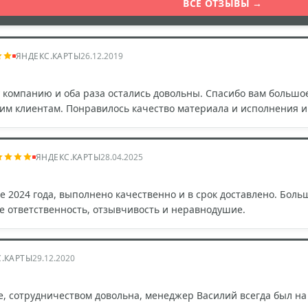
ВСЕ ОТЗЫВЫ →
ЯНДЕКС.КАРТЫ
26.12.2019
компанию и оба раза остались довольны. Спасибо вам большое
оим клиентам. Понравилось качество материала и исполнения 
ЯНДЕКС.КАРТЫ
28.04.2025
 2024 года, выполнено качественно и в срок доставлено. Больш
е ответственность, отзывчивость и неравнодушие.
С.КАРТЫ
29.12.2020
 сотрудничеством довольна, менеджер Василий всегда был на с